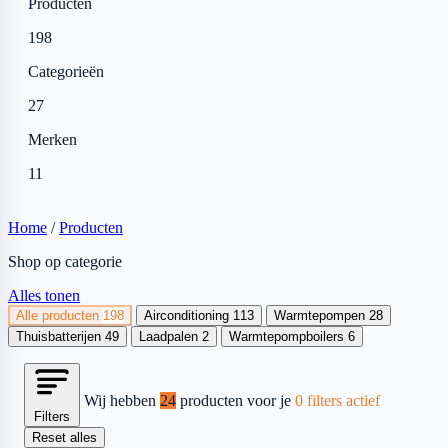
Producten
198
Categorieën
27
Merken
11
Home
/
Producten
Shop op categorie
Alles tonen
Alle producten
198
Airconditioning
113
Warmtepompen
28
Thuisbatterijen
49
Laadpalen
2
Warmtepompboilers
6
Wij hebben
24
producten voor je
0 filters actief
Filters
Reset alles