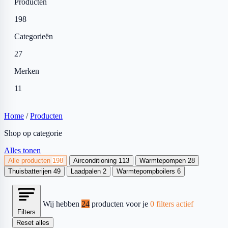
Producten
198
Categorieën
27
Merken
11
Home
/
Producten
Shop op categorie
Alles tonen
Alle producten
198
Airconditioning
113
Warmtepompen
28
Thuisbatterijen
49
Laadpalen
2
Warmtepompboilers
6
Wij hebben
24
producten voor je
0 filters actief
Filters
Reset alles