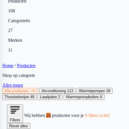
Producten
198
Categorieën
27
Merken
11
Home
/
Producten
Shop op categorie
Alles tonen
Alle producten
198
Airconditioning
113
Warmtepompen
28
Thuisbatterijen
49
Laadpalen
2
Warmtepompboilers
6
Wij hebben
24
producten voor je
0 filters actief
Filters
Reset alles