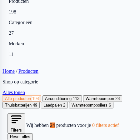
Producten
198
Categorieën
27
Merken
11
Home
/
Producten
Shop op categorie
Alles tonen
Alle producten
198
Airconditioning
113
Warmtepompen
28
Thuisbatterijen
49
Laadpalen
2
Warmtepompboilers
6
Wij hebben
24
producten voor je
0 filters actief
Filters
Reset alles