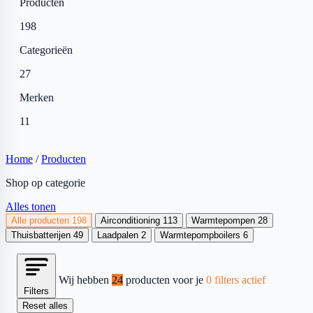
Producten
198
Categorieën
27
Merken
11
Home
/
Producten
Shop op categorie
Alles tonen
Alle producten
198
Airconditioning
113
Warmtepompen
28
Thuisbatterijen
49
Laadpalen
2
Warmtepompboilers
6
Wij hebben
24
producten voor je
0 filters actief
Filters
Reset alles