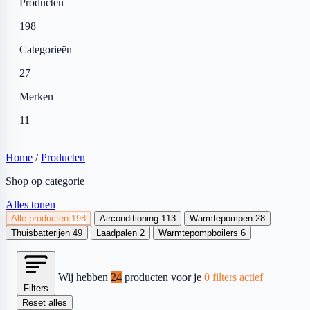
Producten
198
Categorieën
27
Merken
11
Home
/
Producten
Shop op categorie
Alles tonen
Alle producten
198
Airconditioning
113
Warmtepompen
28
Thuisbatterijen
49
Laadpalen
2
Warmtepompboilers
6
Wij hebben
24
producten voor je
0 filters actief
Filters
Reset alles