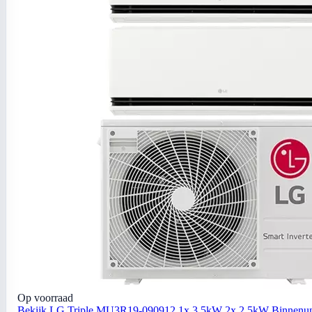
Op voorraad
Bekijk LG Triple MU3R19-090912 1x 3,5kW 2x 2,5kW Binnenunit