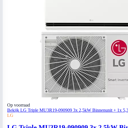
Op voorraad
Bekijk LG Triple MU3R19-090909 3x 2,5kW Binnenunit + 1x 5,3
LG
LG Triple MU3R19-090909 3x 2,5kW Binn