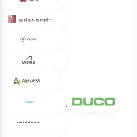
Sigenergy
Zaptec
Mitsui
Alpha ESS
Midea
DUCO
Intergas
Weheat