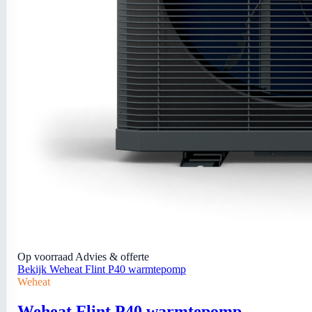
Op voorraad
Advies & offerte
Bekijk Weheat Flint P40 warmtepomp
Weheat
Weheat Flint P40 warmtepomp