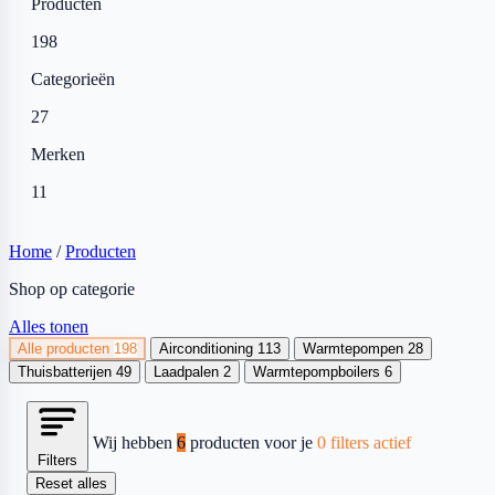
Producten
198
Categorieën
27
Merken
11
Home
/
Producten
Shop op categorie
Alles tonen
Alle producten
198
Airconditioning
113
Warmtepompen
28
Thuisbatterijen
49
Laadpalen
2
Warmtepompboilers
6
Wij hebben
6
producten voor je
0 filters actief
Filters
Reset alles