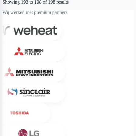
Showing
193
to
198
of
198
results
Wij werken met premium partners
Weheat
Mitsubishi Electric
Mitsubishi Heavy Industries
Sinclair
Toshiba
LG