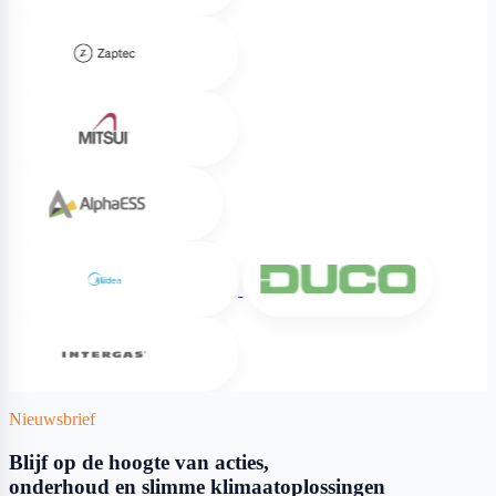
Zaptec
Mitsui
Alpha ESS
Midea
DUCO
Intergas
Nieuwsbrief
Blijf op de hoogte van acties,
onderhoud en slimme klimaatoplossingen