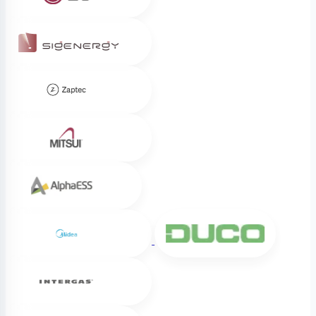
Sigenergy
Zaptec
Mitsui
Alpha ESS
Midea
DUCO
Intergas
Weheat