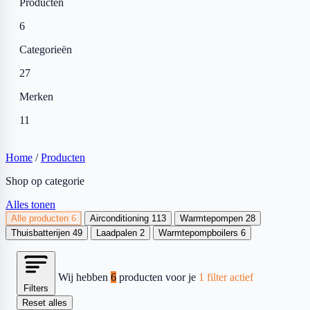
Producten
6
Categorieën
27
Merken
11
Home
/
Producten
Shop op categorie
Alles tonen
Alle producten
6
Airconditioning
113
Warmtepompen
28
Thuisbatterijen
49
Laadpalen
2
Warmtepompboilers
6
Wij hebben
6
producten voor je
1 filter actief
Filters
Reset alles