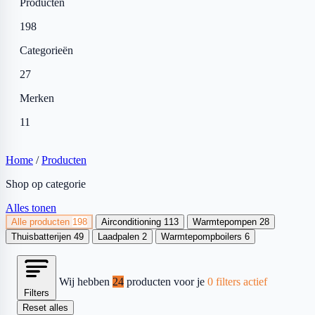
Producten
198
Categorieën
27
Merken
11
Home
/
Producten
Shop op categorie
Alles tonen
Alle producten
198
Airconditioning
113
Warmtepompen
28
Thuisbatterijen
49
Laadpalen
2
Warmtepompboilers
6
Wij hebben
24
producten voor je
0 filters actief
Filters
Reset alles