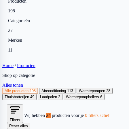
Producten
198
Categorieën
27
Merken
11
Home
/
Producten
Shop op categorie
Alles tonen
Alle producten
198
Airconditioning
113
Warmtepompen
28
Thuisbatterijen
49
Laadpalen
2
Warmtepompboilers
6
Wij hebben
24
producten voor je
0 filters actief
Filters
Reset alles