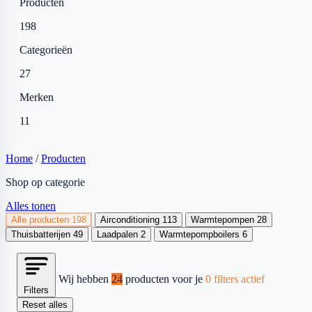
Producten
198
Categorieën
27
Merken
11
Home
/
Producten
Shop op categorie
Alles tonen
Alle producten
198
Airconditioning
113
Warmtepompen
28
Thuisbatterijen
49
Laadpalen
2
Warmtepompboilers
6
Wij hebben
24
producten voor je
0 filters actief
Filters
Reset alles