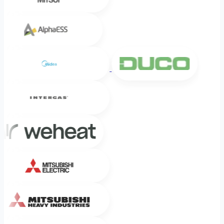
Alpha ESS
Midea
DUCO
Intergas
Weheat
Mitsubishi Electric
Mitsubishi Heavy Industries
Sinclair