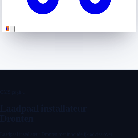
0
CMS pagina
Laadpaal installateur
Dronten
Laadpaal installateur Dronten met inhoudelijk advies over