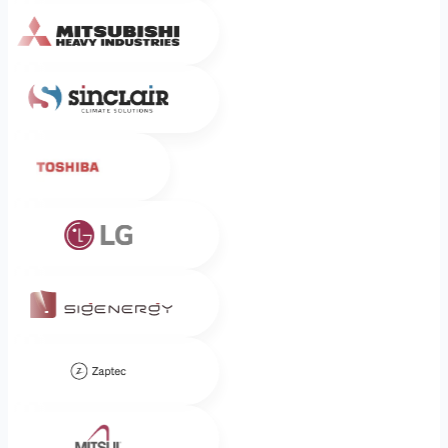
Mitsubishi Heavy Industries
Sinclair
Toshiba
LG
Sigenergy
Zaptec
Mitsui