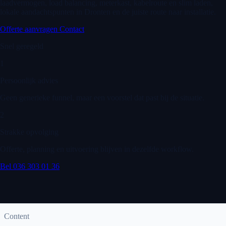
laadvermogen, load balancing, meterkast, kabelroute en slim laden,
lokale aandachtspunten in Dronten en de juiste route naar installatie.
Offerte aanvragen
Contact
Snel geregeld
1
Persoonlijk advies
Geen generieke funnel, maar een voorstel dat past bij de situatie.
2
Strakke opvolging
Offerte, planning en uitvoering blijven in dezelfde workflow.
Bel 036 303 01 36
Content