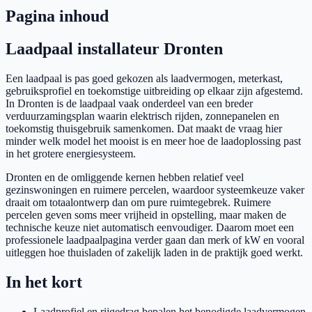
Pagina inhoud
Laadpaal installateur Dronten
Een laadpaal is pas goed gekozen als laadvermogen, meterkast,
gebruiksprofiel en toekomstige uitbreiding op elkaar zijn afgestemd.
In Dronten is de laadpaal vaak onderdeel van een breder
verduurzamingsplan waarin elektrisch rijden, zonnepanelen en
toekomstig thuisgebruik samenkomen. Dat maakt de vraag hier
minder welk model het mooist is en meer hoe de laadoplossing past
in het grotere energiesysteem.
Dronten en de omliggende kernen hebben relatief veel
gezinswoningen en ruimere percelen, waardoor systeemkeuze vaker
draait om totaalontwerp dan om pure ruimtegebrek. Ruimere
percelen geven soms meer vrijheid in opstelling, maar maken de
technische keuze niet automatisch eenvoudiger. Daarom moet een
professionele laadpaalpagina verder gaan dan merk of kW en vooral
uitleggen hoe thuisladen of zakelijk laden in de praktijk goed werkt.
In het kort
Laadprofiel en rijgedrag bepalen het benodigde laadvermogen