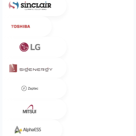
Toshiba
LG
Sigenergy
Zaptec
Mitsui
Alpha ESS