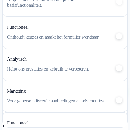
basisfunctionaliteit.
Garantie & Installatievoorwaarden
Algemene Voorwaarden
Privacyverklaring
Cookiebeleid
Functioneel
Veelgestelde Vragen
Onthoudt keuzes en maakt het formulier werkbaar.
Laadpalen
Analytisch
Meterkast
Thuisbatterijen
Helpt ons prestaties en gebruik te verbeteren.
Thuisbatterij calculator
Chat via
Marketing
WhatsApp
Airconditioning
Voor gepersonaliseerde aanbiedingen en advertenties.
Warmtepompen
Thuisbatterijen
Laadpalen
Meterkast & load balancing
Functioneel
Contact