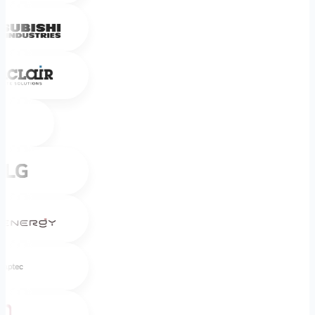
Mitsubishi Heavy Industries
Sinclair
Toshiba
LG
Sigenergy
Zaptec
Mitsui