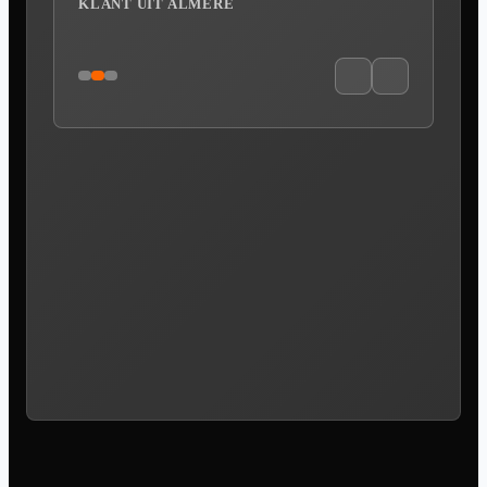
KLANT UIT ALMERE
9
,8
59 reviews
provided by
Google Reviews
4.8
31
reviews