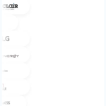
Sinclair
Toshiba
LG
Sigenergy
Zaptec
Mitsui
Alpha ESS