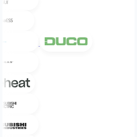
Alpha ESS
Midea
DUCO
Intergas
Weheat
Mitsubishi Electric
Mitsubishi Heavy Industries