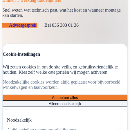
Binnen 1 werkdag duidelijkheid
Snel weten wat technisch past, wat het kost en wanneer montage
kan starten.
Adviesgesprek
Bel 036 303 01 36
Cookie-instellingen
Wij zetten cookies in om de site veilig en gebruiksvriendelijk te
houden. Kies zelf welke categorieën wij mogen activeren.
Noodzakelijke cookies worden altijd geplaatst voor bijvoorbeeld
winkelwagen en taalvoorkeur.
Accepteer alles
Alleen noodzakelijk
STEK & BRL100 gecertificeerd
Eigen monteurs en vaste planning
Duidelijke offerte vooraf
Noodzakelijk
Altijd actief en verantwoordelijk voor