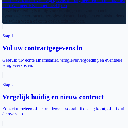
Naar de calculator
Welke gegevens u nodig heeft
Hoe u de uitkomst
leest
Wanneer Kiso moet meekijken
Deze berekening is nuttig voor woningen met zonnepanelen,
dynamische contracten, terugleverkosten, laadpalen en huishoudens
die willen weten of extra opslag echt rendeert.
Stap 1
Vul uw contractgegevens in
Gebruik uw echte afnametarief, terugleververgoeding en eventuele
terugleverkosten.
Stap 2
Vergelijk huidig en nieuw contract
Zo ziet u meteen of het rendement vooral uit opslag komt, of juist uit
de overstap.