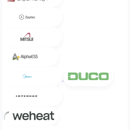
Zaptec
Mitsui
Alpha ESS
Midea
DUCO
Intergas
Weheat
Mitsubishi Electric