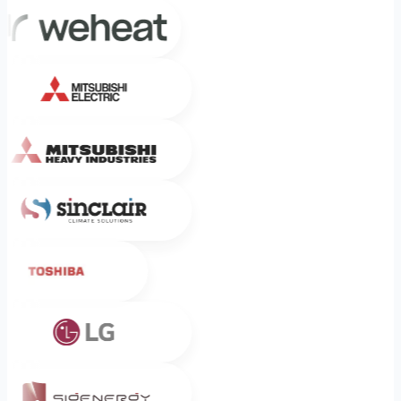
Weheat
Mitsubishi Electric
Mitsubishi Heavy Industries
Sinclair
Toshiba
LG
Sigenergy