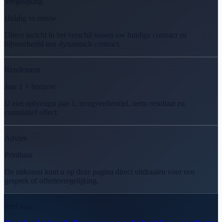
Vergelijking
Huidig vs nieuw
Direct inzicht in het verschil tussen uw huidige contract en
bijvoorbeeld een dynamisch contract.
Rendement
Jaar 1 + horizon
U ziet opbrengst jaar 1, terugverdientijd, netto resultaat en
cumulatief effect.
Advies
Printbaar
De uitkomst kunt u op deze pagina direct uitdraaien voor een
gesprek of offertevergelijking.
Snel naar