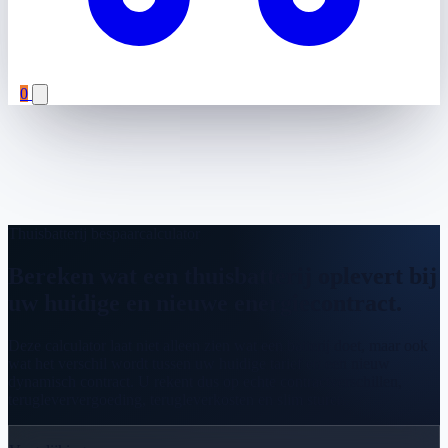
0
Thuisbatterij bespaarcalculator
Bereken wat een thuisbatterij oplevert bij
uw huidige en nieuwe energiecontract.
Deze calculator laat niet alleen zien wat een batterij doet, maar ook
wat het verschil wordt tussen uw huidige tarief en een nieuw
dynamisch contract. U rekent dus op echte contractverschillen,
terugleververgoeding, terugleverkosten en slim sturen.