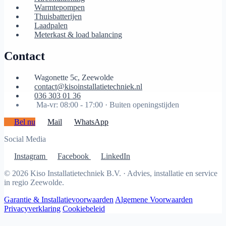
Warmtepompen
Thuisbatterijen
Laadpalen
Meterkast & load balancing
Contact
Wagonette 5c, Zeewolde
contact@kisoinstallatietechniek.nl
036 303 01 36
Ma-vr: 08:00 - 17:00 ·
Buiten openingstijden
Bel nu
Mail
WhatsApp
Social Media
Instagram
Facebook
LinkedIn
© 2026 Kiso Installatietechniek B.V. · Advies, installatie en service
in regio Zeewolde.
Garantie & Installatievoorwaarden
Algemene Voorwaarden
Privacyverklaring
Cookiebeleid