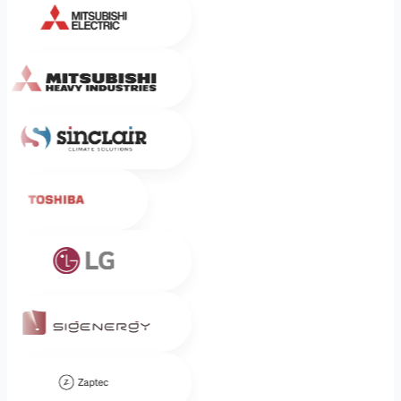
Mitsubishi Heavy Industries
Sinclair
Toshiba
LG
Sigenergy
Zaptec