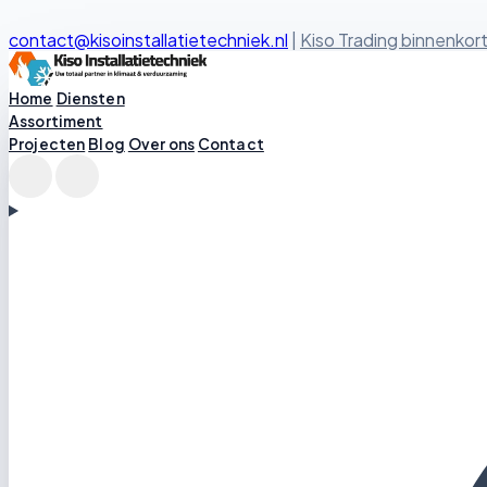
contact@kisoinstallatietechniek.nl
|
Kiso Trading binnenkort
Kiso Installatietechniek logo
Home
Diensten
Assortiment
Projecten
Blog
Over ons
Contact