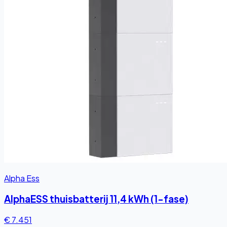
Alpha Ess
AlphaESS thuisbatterij 11,4 kWh (1-fase)
€ 7.451