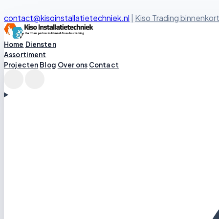
contact@kisoinstallatietechniek.nl
|
Kiso Trading binnenkort
Kiso Installatietechniek logo
Home
Diensten
Assortiment
Projecten
Blog
Over ons
Contact