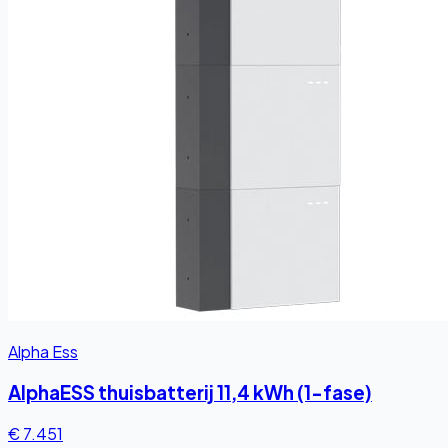
Alpha Ess
AlphaESS thuisbatterij 11,4 kWh (1-fase)
€ 7.451