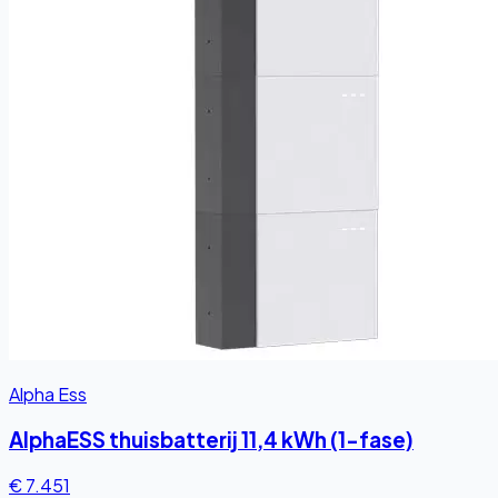
Alpha Ess
AlphaESS thuisbatterij 11,4 kWh (1-fase)
€ 7.451