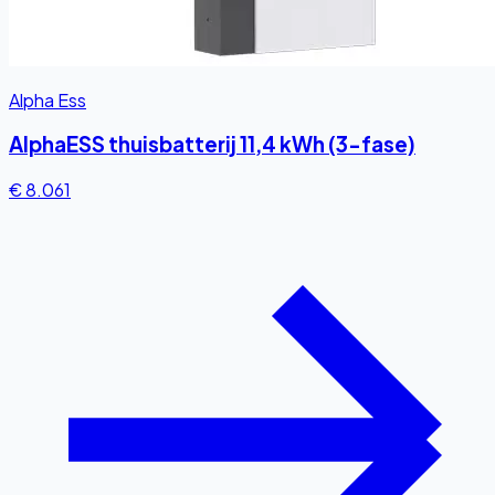
Alpha Ess
AlphaESS thuisbatterij 11,4 kWh (3-fase)
€ 8.061