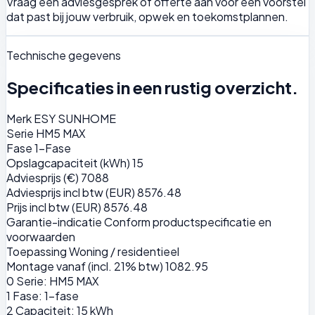
Vraag een adviesgesprek of offerte aan voor een voorstel
dat past bij jouw verbruik, opwek en toekomstplannen.
Technische gegevens
Specificaties in een rustig overzicht.
Merk
ESY SUNHOME
Serie
HM5 MAX
Fase
1-Fase
Opslagcapaciteit (kWh)
15
Adviesprijs (€)
7088
Adviesprijs incl btw (EUR)
8576.48
Prijs incl btw (EUR)
8576.48
Garantie-indicatie
Conform productspecificatie en
voorwaarden
Toepassing
Woning / residentieel
Montage vanaf (incl. 21% btw)
1082.95
0
Serie: HM5 MAX
1
Fase: 1-fase
2
Capaciteit: 15 kWh