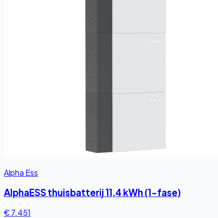
Alpha Ess
AlphaESS thuisbatterij 11,4 kWh (1-fase)
€ 7.451