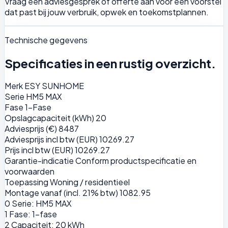
Vraag een adviesgesprek of offerte aan voor een voorstel
dat past bij jouw verbruik, opwek en toekomstplannen.
Technische gegevens
Specificaties in een rustig overzicht.
Merk
ESY SUNHOME
Serie
HM5 MAX
Fase
1-Fase
Opslagcapaciteit (kWh)
20
Adviesprijs (€)
8487
Adviesprijs incl btw (EUR)
10269.27
Prijs incl btw (EUR)
10269.27
Garantie-indicatie
Conform productspecificatie en
voorwaarden
Toepassing
Woning / residentieel
Montage vanaf (incl. 21% btw)
1082.95
0
Serie: HM5 MAX
1
Fase: 1-fase
2
Capaciteit: 20 kWh