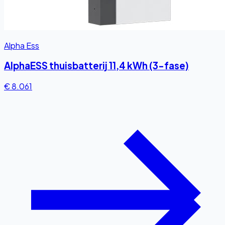
Alpha Ess
AlphaESS thuisbatterij 11,4 kWh (3-fase)
€ 8.061