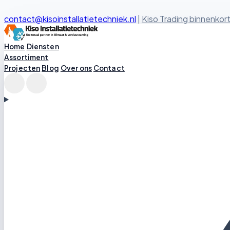
contact@kisoinstallatietechniek.nl
|
Kiso Trading binnenkort
Kiso Installatietechniek logo
Home
Diensten
Assortiment
Projecten
Blog
Over ons
Contact