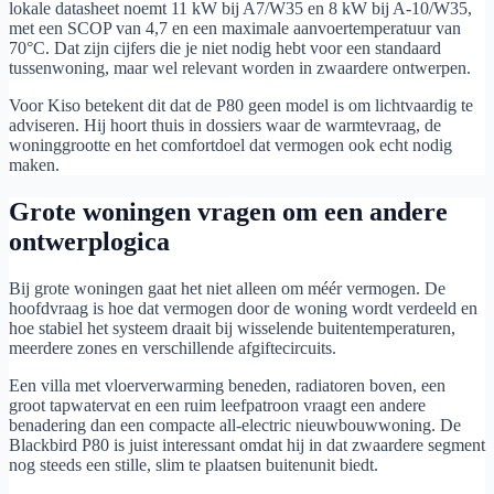
lokale datasheet noemt 11 kW bij A7/W35 en 8 kW bij A-10/W35,
met een SCOP van 4,7 en een maximale aanvoertemperatuur van
70°C. Dat zijn cijfers die je niet nodig hebt voor een standaard
tussenwoning, maar wel relevant worden in zwaardere ontwerpen.
Voor Kiso betekent dit dat de P80 geen model is om lichtvaardig te
adviseren. Hij hoort thuis in dossiers waar de warmtevraag, de
woninggrootte en het comfortdoel dat vermogen ook echt nodig
maken.
Grote woningen vragen om een andere
ontwerplogica
Bij grote woningen gaat het niet alleen om méér vermogen. De
hoofdvraag is hoe dat vermogen door de woning wordt verdeeld en
hoe stabiel het systeem draait bij wisselende buitentemperaturen,
meerdere zones en verschillende afgiftecircuits.
Een villa met vloerverwarming beneden, radiatoren boven, een
groot tapwatervat en een ruim leefpatroon vraagt een andere
benadering dan een compacte all-electric nieuwbouwwoning. De
Blackbird P80 is juist interessant omdat hij in dat zwaardere segment
nog steeds een stille, slim te plaatsen buitenunit biedt.