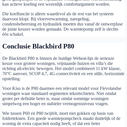
kan actieve koeling een wezenlijk comfortargument worden.
Die koelfunctie is alleen waardevol als de rest van het systeem
daarvoor klopt. Bij vloerverwarming, naregeling,
condensbeheersing en hydrauliek moeten dus vanaf de ontwerpfase
de juiste keuzes worden gemaakt. De warmtepomp zelf is slechts
één schakel.
Conclusie Blackbird P80
De Blackbird P80 is binnen de huidige Weheat-lijn de serieuze
keuze voor grotere woningen, vrijstaande huizen en villa’s die
richting all-electric bewegen. Het model combineert 11 kW klasse,
70°C aanvoer, SCOP 4,7, 4G-connectiviteit en een stille, horizontale
opstelling.
Voor Kiso is de P80 daarmee een relevant model voor Flevolandse
woningen waar standaard segmenten tekortschieten. Niet omdat
groter per definitie beter is, maar omdat sommige woningen
simpelweg een hoger en stabieler vermogensniveau vragen.
Wie tussen P60 en P80 twijfelt, moet niet gokken op basis van
folderteksten. Een goede warmtepompcheck maakt duidelijk of de
woning de extra capaciteit nodig heeft, of dat een beter