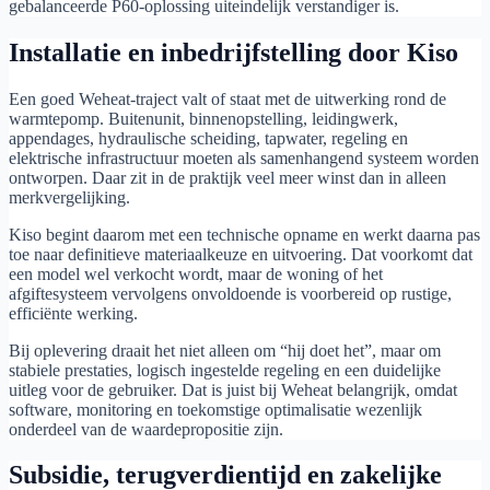
gebalanceerde P60-oplossing uiteindelijk verstandiger is.
Installatie en inbedrijfstelling door Kiso
Een goed Weheat-traject valt of staat met de uitwerking rond de
warmtepomp. Buitenunit, binnenopstelling, leidingwerk,
appendages, hydraulische scheiding, tapwater, regeling en
elektrische infrastructuur moeten als samenhangend systeem worden
ontworpen. Daar zit in de praktijk veel meer winst dan in alleen
merkvergelijking.
Kiso begint daarom met een technische opname en werkt daarna pas
toe naar definitieve materiaalkeuze en uitvoering. Dat voorkomt dat
een model wel verkocht wordt, maar de woning of het
afgiftesysteem vervolgens onvoldoende is voorbereid op rustige,
efficiënte werking.
Bij oplevering draait het niet alleen om “hij doet het”, maar om
stabiele prestaties, logisch ingestelde regeling en een duidelijke
uitleg voor de gebruiker. Dat is juist bij Weheat belangrijk, omdat
software, monitoring en toekomstige optimalisatie wezenlijk
onderdeel van de waardepropositie zijn.
Subsidie, terugverdientijd en zakelijke