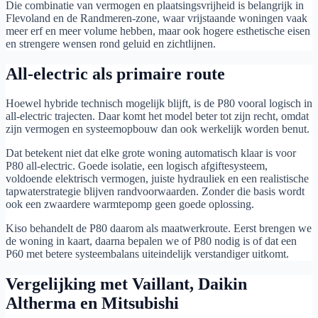
Die combinatie van vermogen en plaatsingsvrijheid is belangrijk in
Flevoland en de Randmeren-zone, waar vrijstaande woningen vaak
meer erf en meer volume hebben, maar ook hogere esthetische eisen
en strengere wensen rond geluid en zichtlijnen.
All-electric als primaire route
Hoewel hybride technisch mogelijk blijft, is de P80 vooral logisch in
all-electric trajecten. Daar komt het model beter tot zijn recht, omdat
zijn vermogen en systeemopbouw dan ook werkelijk worden benut.
Dat betekent niet dat elke grote woning automatisch klaar is voor
P80 all-electric. Goede isolatie, een logisch afgiftesysteem,
voldoende elektrisch vermogen, juiste hydrauliek en een realistische
tapwaterstrategie blijven randvoorwaarden. Zonder die basis wordt
ook een zwaardere warmtepomp geen goede oplossing.
Kiso behandelt de P80 daarom als maatwerkroute. Eerst brengen we
de woning in kaart, daarna bepalen we of P80 nodig is of dat een
P60 met betere systeembalans uiteindelijk verstandiger uitkomt.
Vergelijking met Vaillant, Daikin
Altherma en Mitsubishi