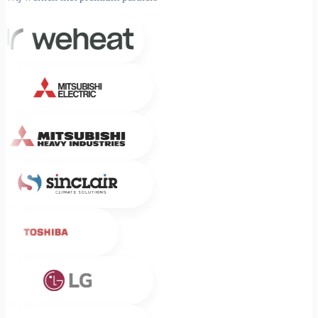
Weheat
Mitsubishi Electric
Mitsubishi Heavy Industries
Sinclair
Toshiba
LG
Sigenergy