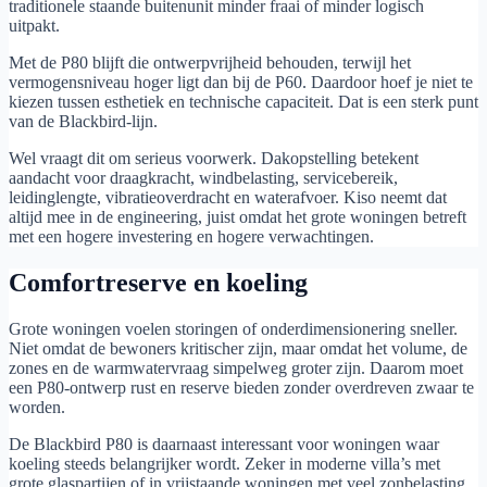
traditionele staande buitenunit minder fraai of minder logisch
uitpakt.
Met de P80 blijft die ontwerpvrijheid behouden, terwijl het
vermogensniveau hoger ligt dan bij de P60. Daardoor hoef je niet te
kiezen tussen esthetiek en technische capaciteit. Dat is een sterk punt
van de Blackbird-lijn.
Wel vraagt dit om serieus voorwerk. Dakopstelling betekent
aandacht voor draagkracht, windbelasting, servicebereik,
leidinglengte, vibratieoverdracht en waterafvoer. Kiso neemt dat
altijd mee in de engineering, juist omdat het grote woningen betreft
met een hogere investering en hogere verwachtingen.
Comfortreserve en koeling
Grote woningen voelen storingen of onderdimensionering sneller.
Niet omdat de bewoners kritischer zijn, maar omdat het volume, de
zones en de warmwatervraag simpelweg groter zijn. Daarom moet
een P80-ontwerp rust en reserve bieden zonder overdreven zwaar te
worden.
De Blackbird P80 is daarnaast interessant voor woningen waar
koeling steeds belangrijker wordt. Zeker in moderne villa’s met
grote glaspartijen of in vrijstaande woningen met veel zonbelasting