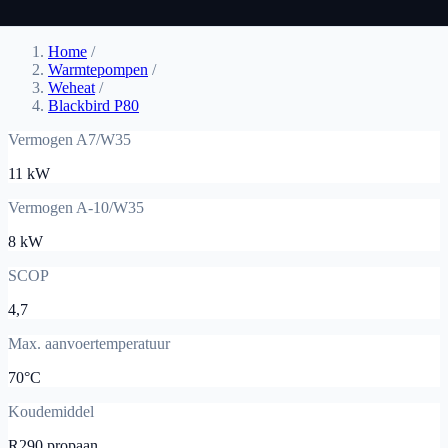
Home
/
Warmtepompen
/
Weheat
/
Blackbird P80
Vermogen A7/W35
11 kW
Vermogen A-10/W35
8 kW
SCOP
4,7
Max. aanvoertemperatuur
70°C
Koudemiddel
R290 propaan