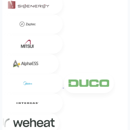
Zaptec
Mitsui
Alpha ESS
Midea
DUCO
Intergas
Weheat