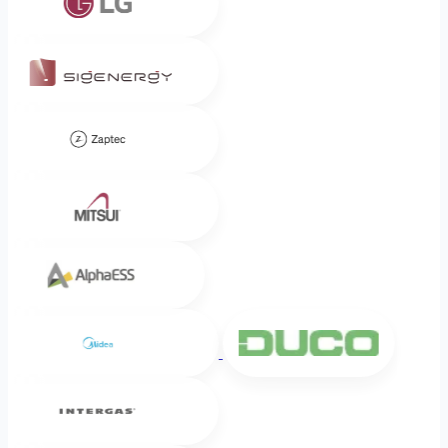
Sigenergy
Zaptec
Mitsui
Alpha ESS
Midea
DUCO
Intergas