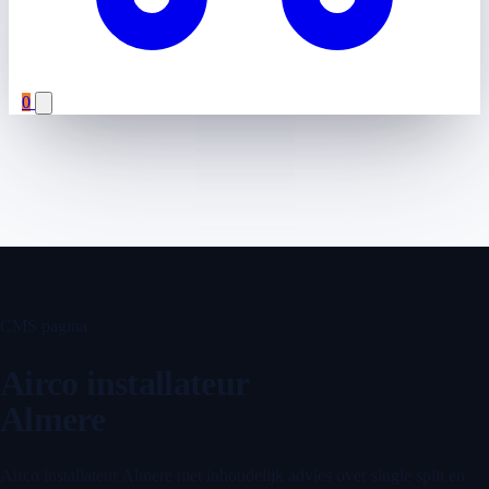
0
CMS pagina
Airco installateur
Almere
Airco installateur Almere met inhoudelijk advies over single split en