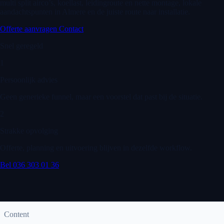
multi split airco’s, koellast, leidingroute en nette montage, lokale
aandachtspunten in Almere en de juiste route naar installatie.
Offerte aanvragen
Contact
Snel geregeld
1
Persoonlijk advies
Geen generieke funnel, maar een voorstel dat past bij de situatie.
2
Strakke opvolging
Offerte, planning en uitvoering blijven in dezelfde workflow.
Bel 036 303 01 36
Content