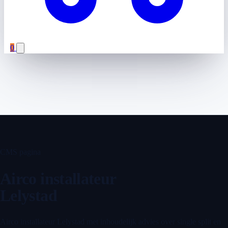
0
CMS pagina
Airco installateur
Lelystad
Airco installateur Lelystad met inhoudelijk advies over single split en