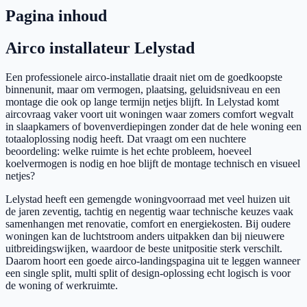
Pagina inhoud
Airco installateur Lelystad
Een professionele airco-installatie draait niet om de goedkoopste
binnenunit, maar om vermogen, plaatsing, geluidsniveau en een
montage die ook op lange termijn netjes blijft. In Lelystad komt
aircovraag vaker voort uit woningen waar zomers comfort wegvalt
in slaapkamers of bovenverdiepingen zonder dat de hele woning een
totaaloplossing nodig heeft. Dat vraagt om een nuchtere
beoordeling: welke ruimte is het echte probleem, hoeveel
koelvermogen is nodig en hoe blijft de montage technisch en visueel
netjes?
Lelystad heeft een gemengde woningvoorraad met veel huizen uit
de jaren zeventig, tachtig en negentig waar technische keuzes vaak
samenhangen met renovatie, comfort en energiekosten. Bij oudere
woningen kan de luchtstroom anders uitpakken dan bij nieuwere
uitbreidingswijken, waardoor de beste unitpositie sterk verschilt.
Daarom hoort een goede airco-landingspagina uit te leggen wanneer
een single split, multi split of design-oplossing echt logisch is voor
de woning of werkruimte.