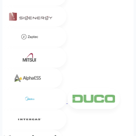
Sigenergy
Zaptec
Mitsui
Alpha ESS
Midea
DUCO
Intergas
Weheat