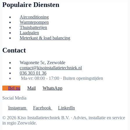
Populaire Diensten
Airconditioning
Warmtepompen
Thuisbatterijen
Laadpalen
Meterkast & load balancing
Contact
Wagonette 5c, Zeewolde
contact@kisoinstallatietechniek.nl
036 303 01 36
Ma-vr: 08:00 - 17:00 ·
Buiten openingstijden
Bel nu
Mail
WhatsApp
Social Media
Instagram
Facebook
LinkedIn
© 2026 Kiso Installatietechniek B.V. · Advies, installatie en service
in regio Zeewolde.