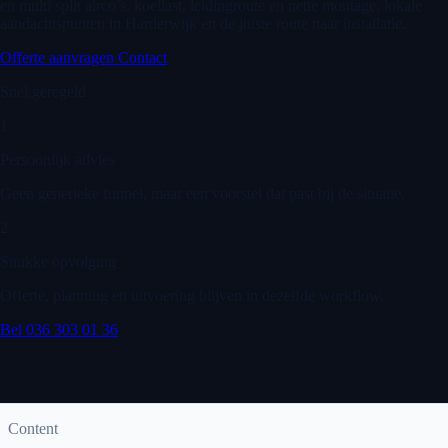
en multi split airco’s, koellast, leidingroute en nette montage, lokale
aandachtspunten in Harderwijk en de juiste route naar installatie.
Offerte aanvragen
Contact
Snel geregeld
1
Persoonlijk advies
Geen generieke funnel, maar een voorstel dat past bij de situatie.
2
Strakke opvolging
Offerte, planning en uitvoering blijven in dezelfde workflow.
Bel 036 303 01 36
Content