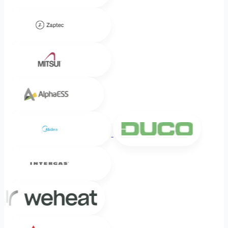
Zaptec
Mitsui
Alpha ESS
Midea
DUCO
Intergas
Weheat
Mitsubishi Electric