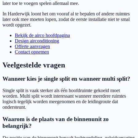
later toe te voegen spelen allemaal mee.
In Harderwijk loont het om vooraf al te bepalen of andere ruimtes
later ook mee moeten lopen, zodat de eerste installatie niet te smal
wordt opgezet.
Bekijk de airco hoofdpagina
Design airconditioning
Offerte aanvragen
Contact opnemen
Veelgestelde vragen
Wanneer kies je single split en wanneer multi split?
Single split is vaak sterker als één hoofdruimte gekoeld moet
worden. Multi split wordt interessant wanneer meerdere ruimtes
logisch tegelijk worden meegenomen en de leidingroute dat
ondersteunt.
Waarom is de plaats van de binnenunit zo
belangrijk?
De positie van de binnenunit bepaalt luchtverdeling, geluidservaring