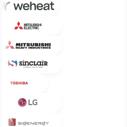
Mitsubishi Electric
Mitsubishi Heavy Industries
Sinclair
Toshiba
LG
Sigenergy