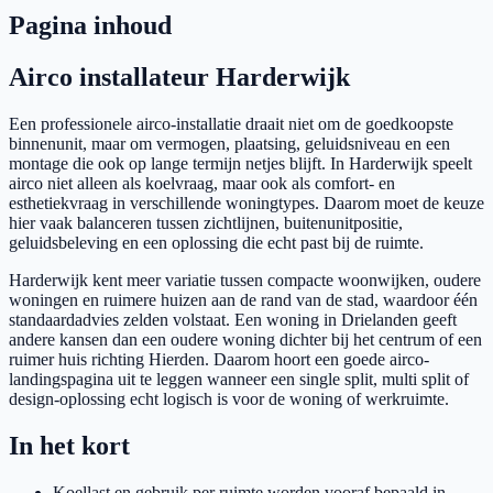
Pagina inhoud
Airco installateur Harderwijk
Een professionele airco-installatie draait niet om de goedkoopste
binnenunit, maar om vermogen, plaatsing, geluidsniveau en een
montage die ook op lange termijn netjes blijft. In Harderwijk speelt
airco niet alleen als koelvraag, maar ook als comfort- en
esthetiekvraag in verschillende woningtypes. Daarom moet de keuze
hier vaak balanceren tussen zichtlijnen, buitenunitpositie,
geluidsbeleving en een oplossing die echt past bij de ruimte.
Harderwijk kent meer variatie tussen compacte woonwijken, oudere
woningen en ruimere huizen aan de rand van de stad, waardoor één
standaardadvies zelden volstaat. Een woning in Drielanden geeft
andere kansen dan een oudere woning dichter bij het centrum of een
ruimer huis richting Hierden. Daarom hoort een goede airco-
landingspagina uit te leggen wanneer een single split, multi split of
design-oplossing echt logisch is voor de woning of werkruimte.
In het kort
Koellast en gebruik per ruimte worden vooraf bepaald in