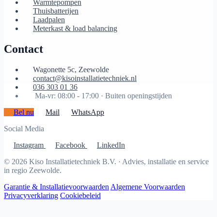
Warmtepompen
Thuisbatterijen
Laadpalen
Meterkast & load balancing
Contact
Wagonette 5c, Zeewolde
contact@kisoinstallatietechniek.nl
036 303 01 36
Ma-vr: 08:00 - 17:00 ·
Buiten openingstijden
Bel nu
Mail
WhatsApp
Social Media
Instagram
Facebook
LinkedIn
© 2026 Kiso Installatietechniek B.V. · Advies, installatie en service
in regio Zeewolde.
Garantie & Installatievoorwaarden
Algemene Voorwaarden
Privacyverklaring
Cookiebeleid