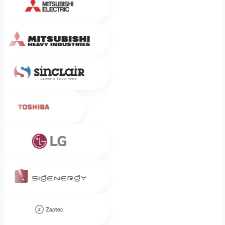
Mitsubishi Heavy Industries
Sinclair
Toshiba
LG
Sigenergy
Zaptec