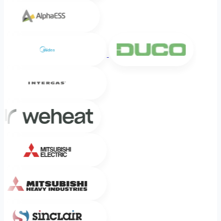
Alpha ESS
Midea
DUCO
Intergas
Weheat
Mitsubishi Electric
Mitsubishi Heavy Industries
Sinclair