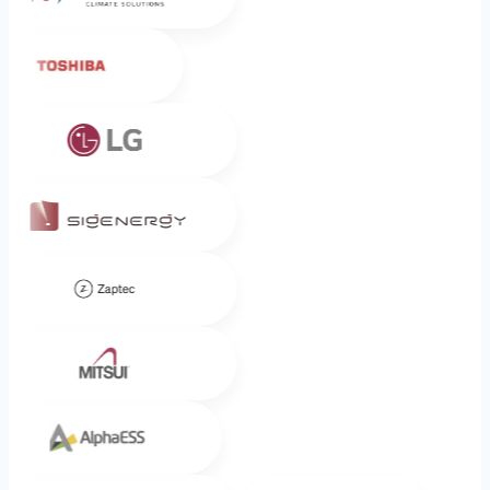
Toshiba
LG
Sigenergy
Zaptec
Mitsui
Alpha ESS
Midea
DUCO