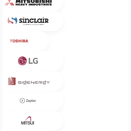
Sinclair
Toshiba
LG
Sigenergy
Zaptec
Mitsui