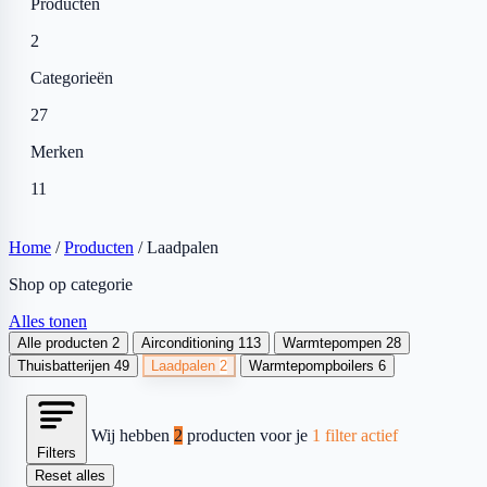
Producten
2
Categorieën
27
Merken
11
Home
/
Producten
/
Laadpalen
Shop op categorie
Alles tonen
Alle producten
2
Airconditioning
113
Warmtepompen
28
Thuisbatterijen
49
Laadpalen
2
Warmtepompboilers
6
Wij hebben
2
producten voor je
1 filter actief
Filters
Reset alles