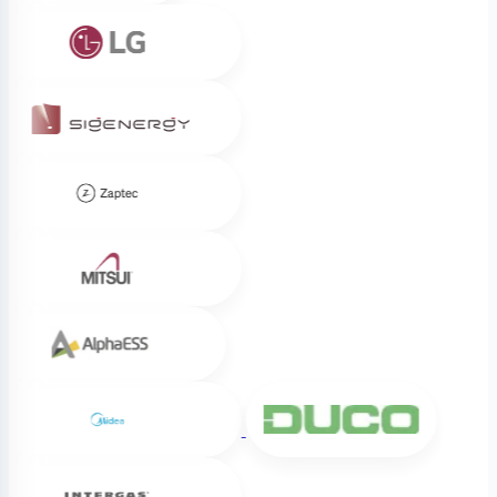
LG
Sigenergy
Zaptec
Mitsui
Alpha ESS
Midea
DUCO
Intergas