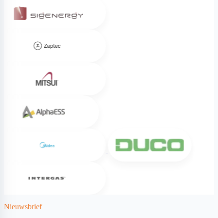
Zaptec
Mitsui
Alpha ESS
Midea
DUCO
Intergas
Nieuwsbrief