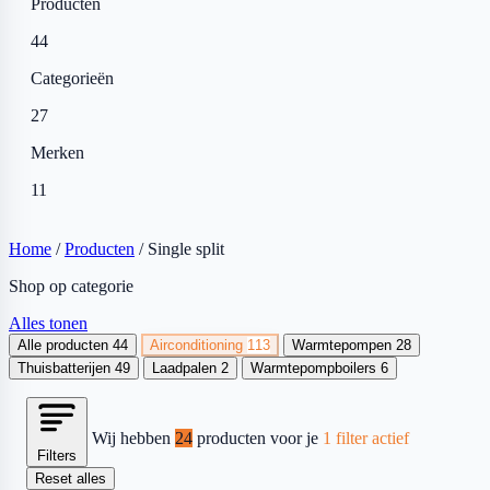
Producten
44
Categorieën
27
Merken
11
Home
/
Producten
/
Single split
Shop op categorie
Alles tonen
Alle producten
44
Airconditioning
113
Warmtepompen
28
Thuisbatterijen
49
Laadpalen
2
Warmtepompboilers
6
Wij hebben
24
producten voor je
1 filter actief
Filters
Reset alles