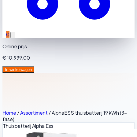
0
Online prijs
€ 10.999,00
In winkelwagen
Home
/
Assortiment
/
AlphaESS thuisbatterij 19 kWh (3-
fase)
Thuisbatterij
Alpha Ess