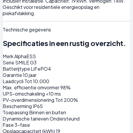
Inclusief installatie. Capaciteit: 19 kWh. Vermogen: 1 kW.
Geschikt voor residentiele energieopslag en
piekafvlakking.
Technische gegevens
Specificaties in een rustig overzicht.
Merk
AlphaESS
Serie
SMILE G3
Batterijtype
LiFePO4
Garantie
10 jaar
Laadcycli
Tot 10.000
Max. efficientie omvormer
98%
UPS-omschakeling
<10 ms
PV-overdimensionering
Tot 200%
Bescherming
IP65
Toepassing
Binnen en buiten
Dynamische tarieven
Ondersteund
Fase
3-fase
Opslagcapaciteit (kWh)
19