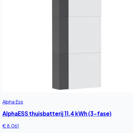
Alpha Ess
AlphaESS thuisbatterij 11,4 kWh (3-fase)
€ 8.061