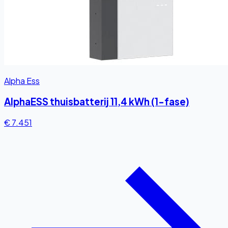
Alpha Ess
AlphaESS thuisbatterij 11,4 kWh (1-fase)
€ 7.451