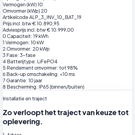
Vermogen (kW)
10
Omvormer (kWp)
20
Artikelcode
ALP_3_INV_10_BAT_19
Prijs incl. btw
€ 10.890,95
Adviesprijs incl. btw
€ 10.999,00
0
Capaciteit: 19 kWh
1
Vermogen: 10 kW
2
Omvormer: 20 kWp
3
Fase: 3-fase
4
Batterijtype: LiFePO4
5
Rendement omvormer: tot 98%
6
Back-up omschakeling: <10 ms
7
Garantie: 10 jaar
8
Bescherming: IP65 (binnen/buiten)
Installatie en traject
Zo verloopt het traject van keuze tot
oplevering.
1. Advies