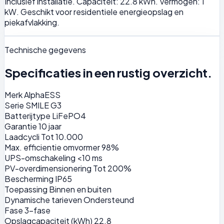
Inclusief installatie. Capaciteit: 22.8 kWh. Vermogen: 1
kW. Geschikt voor residentiele energieopslag en
piekafvlakking.
Technische gegevens
Specificaties in een rustig overzicht.
Merk
AlphaESS
Serie
SMILE G3
Batterijtype
LiFePO4
Garantie
10 jaar
Laadcycli
Tot 10.000
Max. efficientie omvormer
98%
UPS-omschakeling
<10 ms
PV-overdimensionering
Tot 200%
Bescherming
IP65
Toepassing
Binnen en buiten
Dynamische tarieven
Ondersteund
Fase
3-fase
Opslagcapaciteit (kWh)
22.8