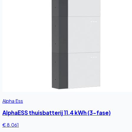
Alpha Ess
AlphaESS thuisbatterij 11,4 kWh (3-fase)
€ 8.061