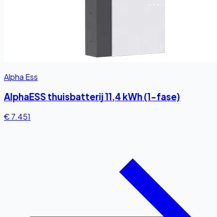
Alpha Ess
AlphaESS thuisbatterij 11,4 kWh (1-fase)
€ 7.451