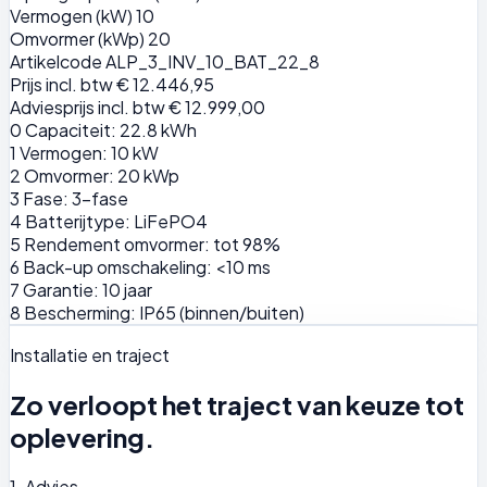
Vermogen (kW)
10
Omvormer (kWp)
20
Artikelcode
ALP_3_INV_10_BAT_22_8
Prijs incl. btw
€ 12.446,95
Adviesprijs incl. btw
€ 12.999,00
0
Capaciteit: 22.8 kWh
1
Vermogen: 10 kW
2
Omvormer: 20 kWp
3
Fase: 3-fase
4
Batterijtype: LiFePO4
5
Rendement omvormer: tot 98%
6
Back-up omschakeling: <10 ms
7
Garantie: 10 jaar
8
Bescherming: IP65 (binnen/buiten)
Installatie en traject
Zo verloopt het traject van keuze tot
oplevering.
1. Advies