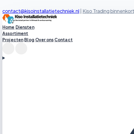
contact@kisoinstallatietechniek.nl
|
Kiso Trading binnenkort
Kiso Installatietechniek logo
Home
Diensten
Assortiment
Projecten
Blog
Over ons
Contact