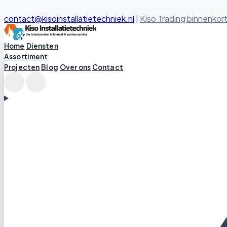
contact@kisoinstallatietechniek.nl
|
Kiso Trading binnenkort
Kiso Installatietechniek logo
Home
Diensten
Assortiment
Projecten
Blog
Over ons
Contact