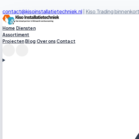
contact@kisoinstallatietechniek.nl
|
Kiso Trading binnenkort
Kiso Installatietechniek logo
Home
Diensten
Assortiment
Projecten
Blog
Over ons
Contact