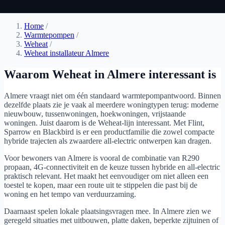
Home
/
Warmtepompen
/
Weheat
/
Weheat installateur Almere
Waarom Weheat in Almere interessant is
Almere vraagt niet om één standaard warmtepompantwoord. Binnen
dezelfde plaats zie je vaak al meerdere woningtypen terug: moderne
nieuwbouw, tussenwoningen, hoekwoningen, vrijstaande
woningen. Juist daarom is de Weheat-lijn interessant. Met Flint,
Sparrow en Blackbird is er een productfamilie die zowel compacte
hybride trajecten als zwaardere all-electric ontwerpen kan dragen.
Voor bewoners van Almere is vooral de combinatie van R290
propaan, 4G-connectiviteit en de keuze tussen hybride en all-electric
praktisch relevant. Het maakt het eenvoudiger om niet alleen een
toestel te kopen, maar een route uit te stippelen die past bij de
woning en het tempo van verduurzaming.
Daarnaast spelen lokale plaatsingsvragen mee. In Almere zien we
geregeld situaties met uitbouwen, platte daken, beperkte zijtuinen of