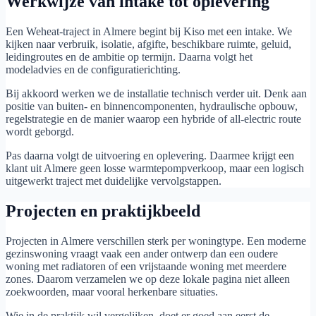
Werkwijze van intake tot oplevering
Een Weheat-traject in Almere begint bij Kiso met een intake. We
kijken naar verbruik, isolatie, afgifte, beschikbare ruimte, geluid,
leidingroutes en de ambitie op termijn. Daarna volgt het
modeladvies en de configuratierichting.
Bij akkoord werken we de installatie technisch verder uit. Denk aan
positie van buiten- en binnencomponenten, hydraulische opbouw,
regelstrategie en de manier waarop een hybride of all-electric route
wordt geborgd.
Pas daarna volgt de uitvoering en oplevering. Daarmee krijgt een
klant uit Almere geen losse warmtepompverkoop, maar een logisch
uitgewerkt traject met duidelijke vervolgstappen.
Projecten en praktijkbeeld
Projecten in Almere verschillen sterk per woningtype. Een moderne
gezinswoning vraagt vaak een ander ontwerp dan een oudere
woning met radiatoren of een vrijstaande woning met meerdere
zones. Daarom verzamelen we op deze lokale pagina niet alleen
zoekwoorden, maar vooral herkenbare situaties.
Wie in de praktijk wil vergelijken, doet er goed aan eerst de