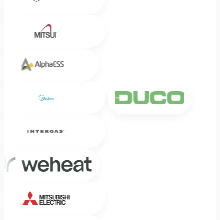
Mitsui
Alpha ESS
Midea
DUCO
Intergas
Weheat
Mitsubishi Electric
Mitsubishi Heavy Industries