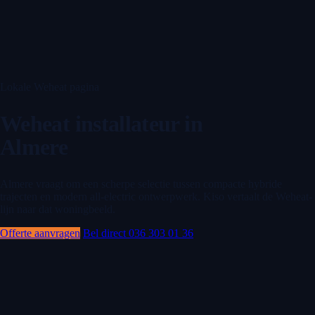
Lokale Weheat pagina
Weheat installateur in
Almere
Almere vraagt om een scherpe selectie tussen compacte hybride
trajecten en modern all-electric ontwerpwerk. Kiso vertaalt de Weheat-
lijn naar dat woningbeeld.
Offerte aanvragen
Bel direct 036 303 01 36