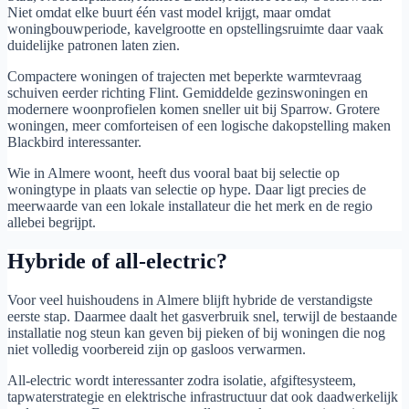
Niet omdat elke buurt één vast model krijgt, maar omdat
woningbouwperiode, kavelgrootte en opstellingsruimte daar vaak
duidelijke patronen laten zien.
Compactere woningen of trajecten met beperkte warmtevraag
schuiven eerder richting Flint. Gemiddelde gezinswoningen en
modernere woonprofielen komen sneller uit bij Sparrow. Grotere
woningen, meer comforteisen of een logische dakopstelling maken
Blackbird interessanter.
Wie in Almere woont, heeft dus vooral baat bij selectie op
woningtype in plaats van selectie op hype. Daar ligt precies de
meerwaarde van een lokale installateur die het merk en de regio
allebei begrijpt.
Hybride of all-electric?
Voor veel huishoudens in Almere blijft hybride de verstandigste
eerste stap. Daarmee daalt het gasverbruik snel, terwijl de bestaande
installatie nog steun kan geven bij pieken of bij woningen die nog
niet volledig voorbereid zijn op gasloos verwarmen.
All-electric wordt interessanter zodra isolatie, afgiftesysteem,
tapwaterstrategie en elektrische infrastructuur dat ook daadwerkelijk