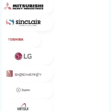
Sinclair
Toshiba
LG
Sigenergy
Zaptec
Mitsui