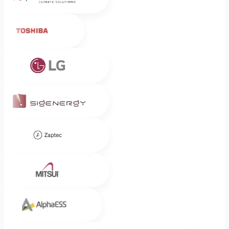
Toshiba
LG
Sigenergy
Zaptec
Mitsui
Alpha ESS
Midea
DUCO