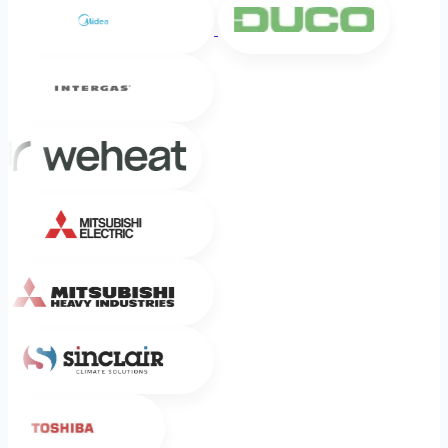
Intergas
Weheat
Mitsubishi Electric
Mitsubishi Heavy Industries
Sinclair
Toshiba