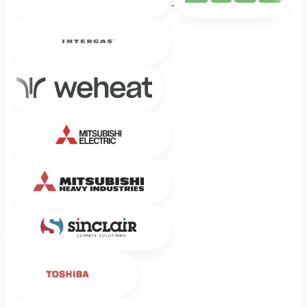
Intergas
Weheat
Mitsubishi Electric
Mitsubishi Heavy Industries
Sinclair
Toshiba
LG