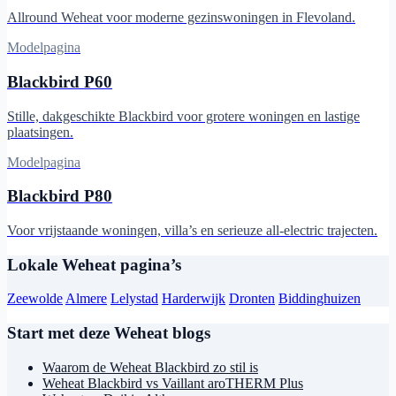
Allround Weheat voor moderne gezinswoningen in Flevoland.
Modelpagina
Blackbird P60
Stille, dakgeschikte Blackbird voor grotere woningen en lastige
plaatsingen.
Modelpagina
Blackbird P80
Voor vrijstaande woningen, villa’s en serieuze all-electric trajecten.
Lokale Weheat pagina’s
Zeewolde
Almere
Lelystad
Harderwijk
Dronten
Biddinghuizen
Start met deze Weheat blogs
Waarom de Weheat Blackbird zo stil is
Weheat Blackbird vs Vaillant aroTHERM Plus