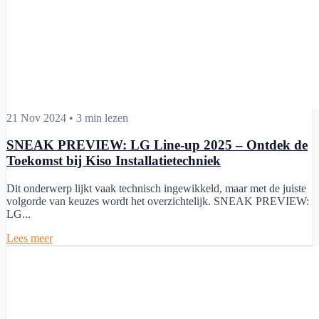
SNEAK PREVIEW: LG Line-up 2025 – Ontdek de Toekomst bij Kiso 
21 Nov 2024
•
3 min lezen
SNEAK PREVIEW: LG Line-up 2025 – Ontdek de
Toekomst bij Kiso Installatietechniek
Dit onderwerp lijkt vaak technisch ingewikkeld, maar met de juiste
volgorde van keuzes wordt het overzichtelijk. SNEAK PREVIEW:
LG...
Lees meer