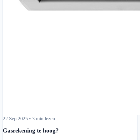
Gasrekening te hoog?
22 Sep 2025
•
3 min lezen
Gasrekening te hoog?