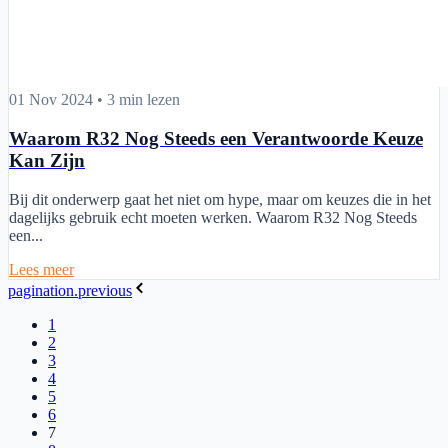
Waarom R32 Nog Steeds een Verantwoorde Keuze Kan Zijn
01 Nov 2024
•
3 min lezen
Waarom R32 Nog Steeds een Verantwoorde Keuze
Kan Zijn
Bij dit onderwerp gaat het niet om hype, maar om keuzes die in het
dagelijks gebruik echt moeten werken. Waarom R32 Nog Steeds
een...
Lees meer
pagination.previous
1
2
3
4
5
6
7