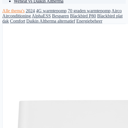
Weheat vs Daikin Altherma
Alle thema's
2024
4G warmtepomp
70 graden warmtepomp
Airco
Airconditioning
AlphaESS
Besparen
Blackbird P80
Blackbird plat
dak
Comfort
Daikin Altherma alternatief
Energiebeheer