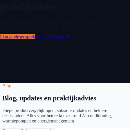
praktijkadvies
Praktische artikelen over comfort, verbruik, subsidies en slimme
keuzes voor uw woning of bedrijfspand.
Plan adviesgesprek
Bel 036 303 01 36
Blog
Blog, updates en praktijkadvies
Diepe productvergelijkingen, subsidie-updates en heldere
besliskaders. Alles voor betere keuzes rond Airconditioning,
warmtepompen en energiemanagement.