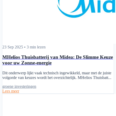
MHelios Thuisbatterij van Midea: De Slimme Keuze voor uw Zonne-
23 Sep 2025
•
3 min lezen
MHelios Thuisbatterij van Midea: De Slimme Keuze
voor uw Zonne-energie
Dit onderwerp lijkt vaak technisch ingewikkeld, maar met de juiste
volgorde van keuzes wordt het overzichtelijk. MHelios Thuisbatt...
groene investeringen
Lees meer