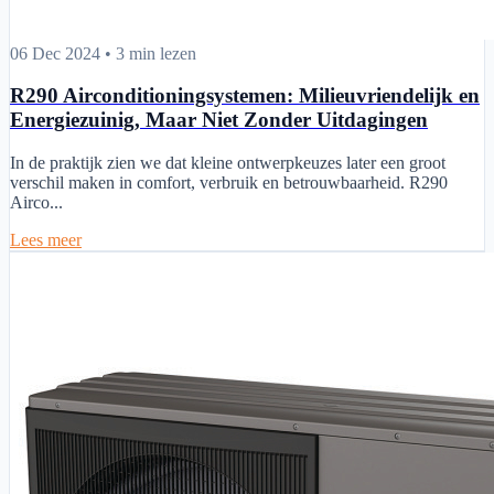
R290 Airconditioningsystemen: Milieuvriendelijk en Energiezuinig,
06 Dec 2024
•
3 min lezen
R290 Airconditioningsystemen: Milieuvriendelijk en
Energiezuinig, Maar Niet Zonder Uitdagingen
In de praktijk zien we dat kleine ontwerpkeuzes later een groot
verschil maken in comfort, verbruik en betrouwbaarheid. R290
Airco...
Lees meer