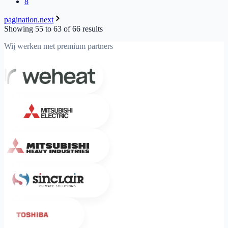
8
pagination.next
Showing
55
to
63
of
66
results
Wij werken met premium partners
Weheat
Mitsubishi Electric
Mitsubishi Heavy Industries
Sinclair
Toshiba