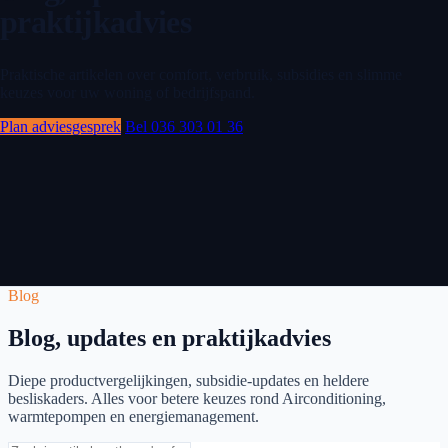
praktijkadvies
Praktische artikelen over comfort, verbruik, subsidies en slimme
keuzes voor uw woning of bedrijfspand.
Plan adviesgesprek
Bel 036 303 01 36
Blog
Blog, updates en praktijkadvies
Diepe productvergelijkingen, subsidie-updates en heldere
besliskaders. Alles voor betere keuzes rond Airconditioning,
warmtepompen en energiemanagement.