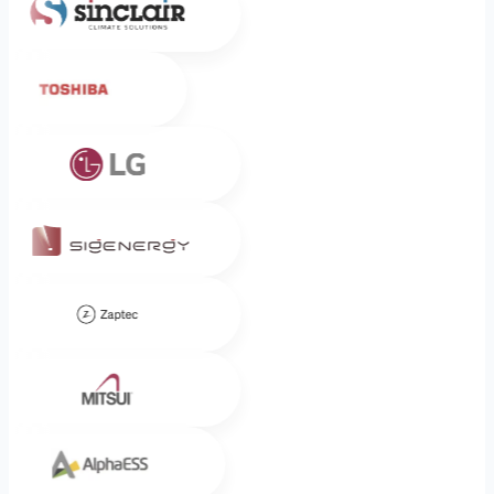
Toshiba
LG
Sigenergy
Zaptec
Mitsui
Alpha ESS