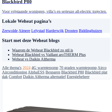
Blackbird P80
Voor vrijstaande woningen, villa’s en serieuze all-electric trajecten.
Lokale Weheat pagina’s
Zeewolde
Almere
Lelystad
Harderwijk
Dronten
Biddinghuizen
Start met deze Weheat blogs
Waarom de Weheat Blackbird zo stil is
Weheat Blackbird vs Vaillant aroTHERM Plus
Weheat vs Daikin Altherma
Alle thema's
2024
4G warmtepomp
70 graden warmtepomp
Airco
Airconditioning
AlphaESS
Besparen
Blackbird P80
Blackbird plat
dak
Comfort
Daikin Altherma alternatief
Energiebeheer