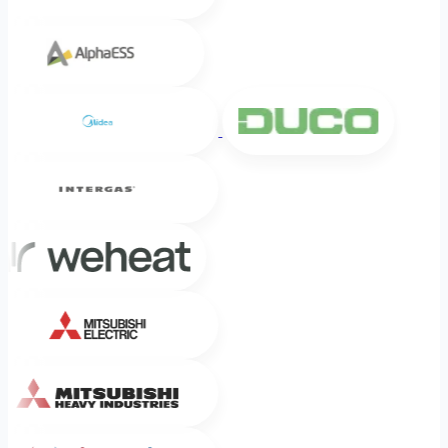
Alpha ESS
Midea
DUCO
Intergas
Weheat
Mitsubishi Electric
Mitsubishi Heavy Industries
Sinclair