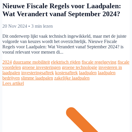
Nieuwe Fiscale Regels voor Laadpalen:
Wat Verandert vanaf September 2024?
20 Nov 2024
•
3 min lezen
Dit onderwerp lijkt vaak technisch ingewikkeld, maar met de juiste
volgorde van keuzes wordt het overzichtelijk. Nieuwe Fiscale
Regels voor Laadpalen: Wat Verandert vanaf September 2024? is
vooral relevant voor mensen di...
2024
duurzame mobiliteit
elektrisch rijden
fiscale regelgeving
fiscale
voordelen
groene investeringen
groene technologie
investeren in
laadpalen
investeringsaftrek
kostenaftrek
laadpalen
laadpalen
bedrijven
slimme laadpalen
zakelijke laadpalen
Lees artikel