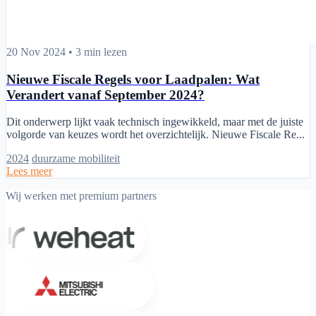
Nieuwe Fiscale Regels voor Laadpalen: Wat Verandert vanaf Septem
20 Nov 2024
•
3 min lezen
Nieuwe Fiscale Regels voor Laadpalen: Wat
Verandert vanaf September 2024?
Dit onderwerp lijkt vaak technisch ingewikkeld, maar met de juiste
volgorde van keuzes wordt het overzichtelijk. Nieuwe Fiscale Re...
2024
duurzame mobiliteit
Lees meer
Wij werken met premium partners
Weheat
Mitsubishi Electric
Mitsubishi Heavy Industries