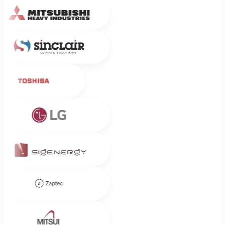
Sinclair
Toshiba
LG
Sigenergy
Zaptec
Mitsui