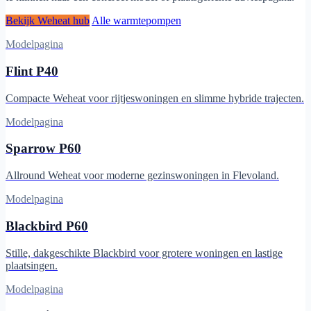
Bekijk Weheat hub
Alle warmtepompen
Modelpagina
Flint P40
Compacte Weheat voor rijtjeswoningen en slimme hybride trajecten.
Modelpagina
Sparrow P60
Allround Weheat voor moderne gezinswoningen in Flevoland.
Modelpagina
Blackbird P60
Stille, dakgeschikte Blackbird voor grotere woningen en lastige
plaatsingen.
Modelpagina