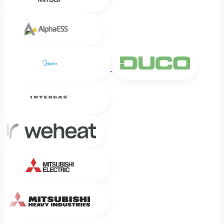
Alpha ESS
Midea
DUCO
Intergas
Weheat
Mitsubishi Electric
Mitsubishi Heavy Industries
Sinclair