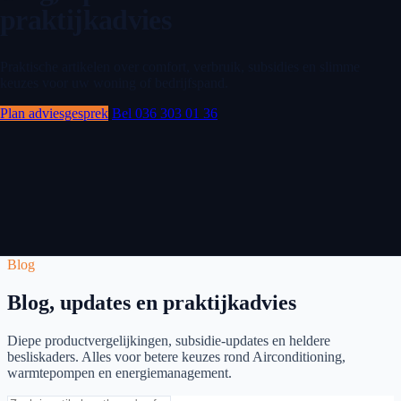
praktijkadvies
Praktische artikelen over comfort, verbruik, subsidies en slimme
keuzes voor uw woning of bedrijfspand.
Plan adviesgesprek
Bel 036 303 01 36
Blog
Blog, updates en praktijkadvies
Diepe productvergelijkingen, subsidie-updates en heldere
besliskaders. Alles voor betere keuzes rond Airconditioning,
warmtepompen en energiemanagement.