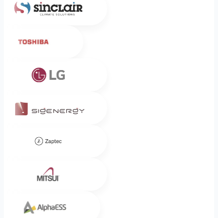
Toshiba
LG
Sigenergy
Zaptec
Mitsui
Alpha ESS