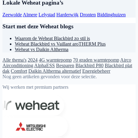
Lokale Weheat pagina’s
Zeewolde
Almere
Lelystad
Harderwijk
Dronten
Biddinghuizen
Start met deze Weheat blogs
Waarom de Weheat Blackbird zo stil is
Weheat Blackbird vs Vaillant aroTHERM Plus
Weheat vs Daikin Altherma
Alle thema's
2024
4G warmtepomp
70 graden warmtepomp
Airco
Airconditioning
AlphaESS
Besparen
Blackbird P80
Blackbird plat
dak
Comfort
Daikin Altherma alternatief
Energiebeheer
Nog geen artikelen gevonden voor deze selectie.
Wij werken met premium partners
Weheat
Mitsubishi Electric