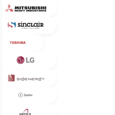
Mitsubishi Heavy Industries
Sinclair
Toshiba
LG
Sigenergy
Zaptec
Mitsui