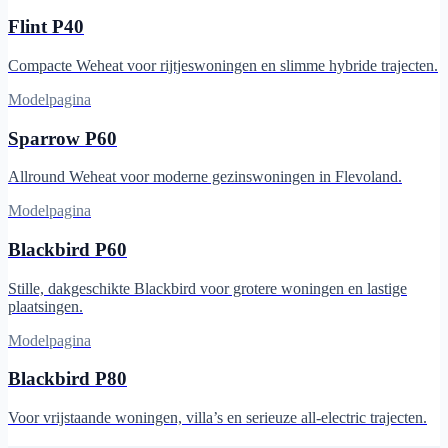
Flint P40
Compacte Weheat voor rijtjeswoningen en slimme hybride trajecten.
Modelpagina
Sparrow P60
Allround Weheat voor moderne gezinswoningen in Flevoland.
Modelpagina
Blackbird P60
Stille, dakgeschikte Blackbird voor grotere woningen en lastige
plaatsingen.
Modelpagina
Blackbird P80
Voor vrijstaande woningen, villa’s en serieuze all-electric trajecten.