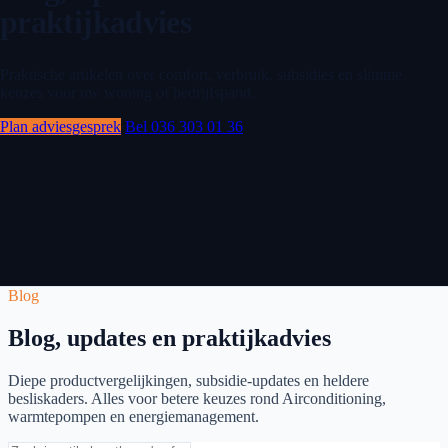
praktijkadvies
Praktische artikelen over comfort, verbruik, subsidies en slimme
keuzes voor uw woning of bedrijfspand.
Plan adviesgesprek
Bel 036 303 01 36
Blog
Blog, updates en praktijkadvies
Diepe productvergelijkingen, subsidie-updates en heldere
besliskaders. Alles voor betere keuzes rond Airconditioning,
warmtepompen en energiemanagement.