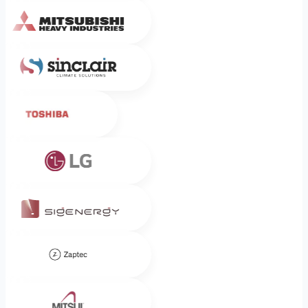
Mitsubishi Heavy Industries
Sinclair
Toshiba
LG
Sigenergy
Zaptec
Mitsui