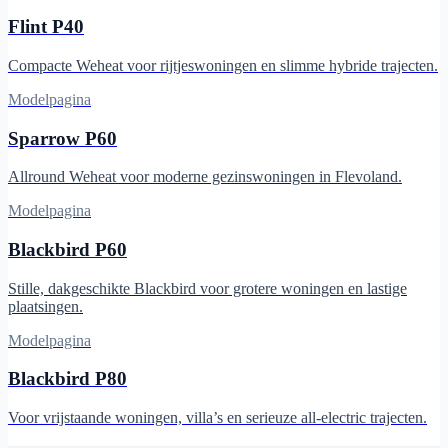
Flint P40
Compacte Weheat voor rijtjeswoningen en slimme hybride trajecten.
Modelpagina
Sparrow P60
Allround Weheat voor moderne gezinswoningen in Flevoland.
Modelpagina
Blackbird P60
Stille, dakgeschikte Blackbird voor grotere woningen en lastige
plaatsingen.
Modelpagina
Blackbird P80
Voor vrijstaande woningen, villa’s en serieuze all-electric trajecten.