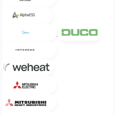
Alpha ESS
Midea
DUCO
Intergas
Weheat
Mitsubishi Electric
Mitsubishi Heavy Industries
Sinclair