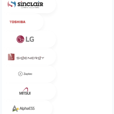
Toshiba
LG
Sigenergy
Zaptec
Mitsui
Alpha ESS