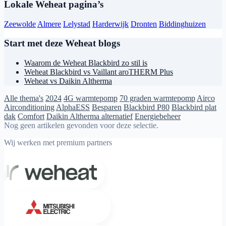
Lokale Weheat pagina’s
Zeewolde
Almere
Lelystad
Harderwijk
Dronten
Biddinghuizen
Start met deze Weheat blogs
Waarom de Weheat Blackbird zo stil is
Weheat Blackbird vs Vaillant aroTHERM Plus
Weheat vs Daikin Altherma
Alle thema's
2024
4G warmtepomp
70 graden warmtepomp
Airco
Airconditioning
AlphaESS
Besparen
Blackbird P80
Blackbird plat
dak
Comfort
Daikin Altherma alternatief
Energiebeheer
Nog geen artikelen gevonden voor deze selectie.
Wij werken met premium partners
Weheat
Mitsubishi Electric