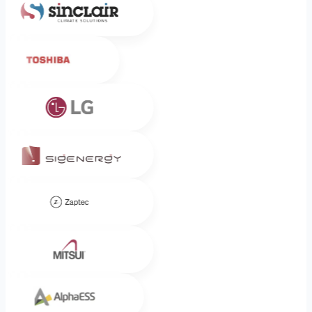
Toshiba
LG
Sigenergy
Zaptec
Mitsui
Alpha ESS