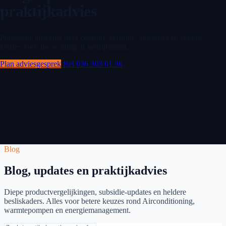
praktijkadvies
Praktische artikelen over comfort, verbruik, subsidies en slimme
keuzes voor uw woning of bedrijfspand.
Plan adviesgesprek
Bel 036 303 01 36
Blog
Blog, updates en praktijkadvies
Diepe productvergelijkingen, subsidie-updates en heldere
besliskaders. Alles voor betere keuzes rond Airconditioning,
warmtepompen en energiemanagement.