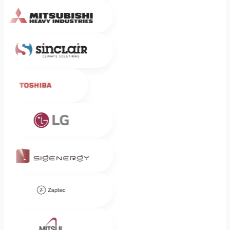
Mitsubishi Heavy Industries
Sinclair
Toshiba
LG
Sigenergy
Zaptec
Mitsui