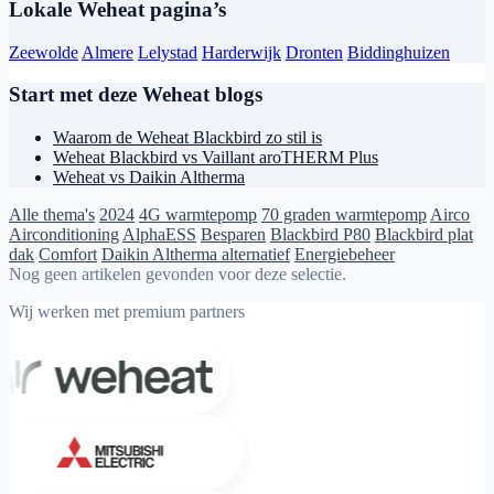
Lokale Weheat pagina’s
Zeewolde
Almere
Lelystad
Harderwijk
Dronten
Biddinghuizen
Start met deze Weheat blogs
Waarom de Weheat Blackbird zo stil is
Weheat Blackbird vs Vaillant aroTHERM Plus
Weheat vs Daikin Altherma
Alle thema's
2024
4G warmtepomp
70 graden warmtepomp
Airco
Airconditioning
AlphaESS
Besparen
Blackbird P80
Blackbird plat
dak
Comfort
Daikin Altherma alternatief
Energiebeheer
Nog geen artikelen gevonden voor deze selectie.
Wij werken met premium partners
Weheat
Mitsubishi Electric