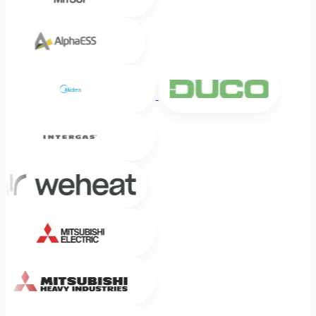
Alpha ESS
Midea
DUCO
Intergas
Weheat
Mitsubishi Electric
Mitsubishi Heavy Industries
Sinclair