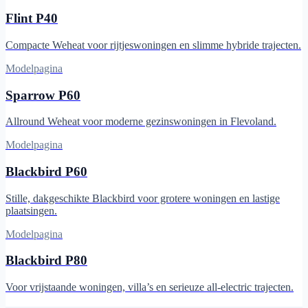
Flint P40
Compacte Weheat voor rijtjeswoningen en slimme hybride trajecten.
Modelpagina
Sparrow P60
Allround Weheat voor moderne gezinswoningen in Flevoland.
Modelpagina
Blackbird P60
Stille, dakgeschikte Blackbird voor grotere woningen en lastige
plaatsingen.
Modelpagina
Blackbird P80
Voor vrijstaande woningen, villa’s en serieuze all-electric trajecten.