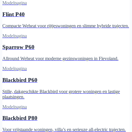
Modelpagina
Flint P40
Compacte Weheat voor rijtjeswoningen en slimme hybride trajecten.
Modelpagina
Sparrow P60
Allround Weheat voor moderne gezinswoningen in Flevoland.
Modelpagina
Blackbird P60
Stille, dakgeschikte Blackbird voor grotere woningen en lastige
plaatsingen.
Modelpagina
Blackbird P80
Voor vrijstaande woningen, villa’s en serieuze all-electric trajecten.