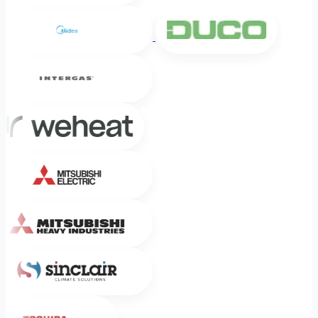
Midea
DUCO
Intergas
Weheat
Mitsubishi Electric
Mitsubishi Heavy Industries
Sinclair
Toshiba