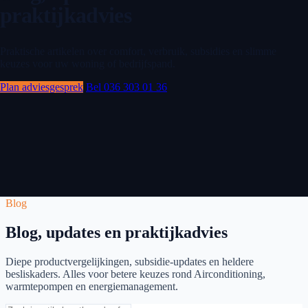
praktijkadvies
Praktische artikelen over comfort, verbruik, subsidies en slimme
keuzes voor uw woning of bedrijfspand.
Plan adviesgesprek
Bel 036 303 01 36
Blog
Blog, updates en praktijkadvies
Diepe productvergelijkingen, subsidie-updates en heldere
besliskaders. Alles voor betere keuzes rond Airconditioning,
warmtepompen en energiemanagement.