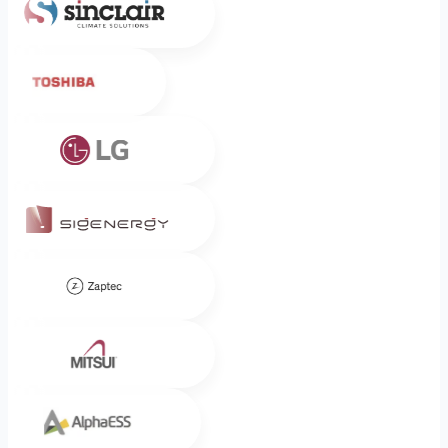
Toshiba
LG
Sigenergy
Zaptec
Mitsui
Alpha ESS