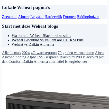
Lokale Weheat pagina’s
Zeewolde
Almere
Lelystad
Harderwijk
Dronten
Biddinghuizen
Start met deze Weheat blogs
Waarom de Weheat Blackbird zo stil is
Weheat Blackbird vs Vaillant aroTHERM Plus
Weheat vs Daikin Altherma
Alle thema's
2024
4G warmtepomp
70 graden warmtepomp
Airco
Airconditioning
AlphaESS
Besparen
Blackbird P80
Blackbird plat
dak
Comfort
Daikin Altherma alternatief
Energiebeheer