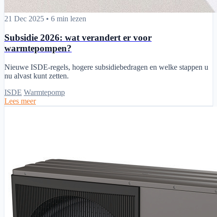
Subsidie 2026: wat verandert er voor warmtepompen?
21 Dec 2025
•
6 min lezen
Subsidie 2026: wat verandert er voor
warmtepompen?
Nieuwe ISDE-regels, hogere subsidiebedragen en welke stappen u
nu alvast kunt zetten.
ISDE
Warmtepomp
Lees meer