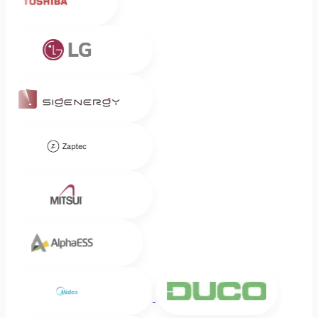
LG
Sigenergy
Zaptec
Mitsui
Alpha ESS
Midea
DUCO