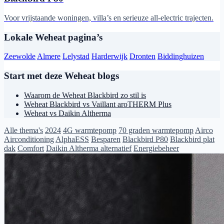
Voor vrijstaande woningen, villa’s en serieuze all-electric trajecten.
Lokale Weheat pagina’s
Zeewolde
Almere
Lelystad
Harderwijk
Dronten
Biddinghuizen
Start met deze Weheat blogs
Waarom de Weheat Blackbird zo stil is
Weheat Blackbird vs Vaillant aroTHERM Plus
Weheat vs Daikin Altherma
Alle thema's
2024
4G warmtepomp
70 graden warmtepomp
Airco
Airconditioning
AlphaESS
Besparen
Blackbird P80
Blackbird plat
dak
Comfort
Daikin Altherma alternatief
Energiebeheer