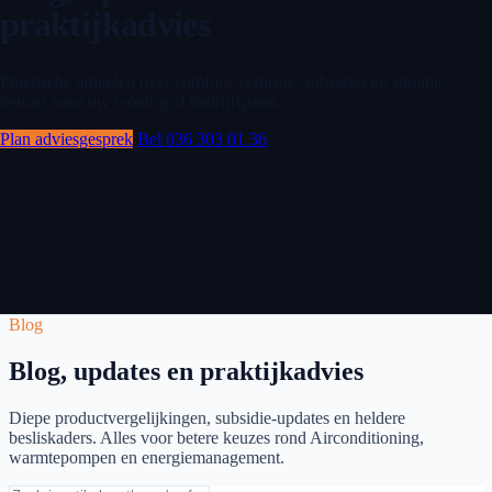
praktijkadvies
Praktische artikelen over comfort, verbruik, subsidies en slimme
keuzes voor uw woning of bedrijfspand.
Plan adviesgesprek
Bel 036 303 01 36
Blog
Blog, updates en praktijkadvies
Diepe productvergelijkingen, subsidie-updates en heldere
besliskaders. Alles voor betere keuzes rond Airconditioning,
warmtepompen en energiemanagement.