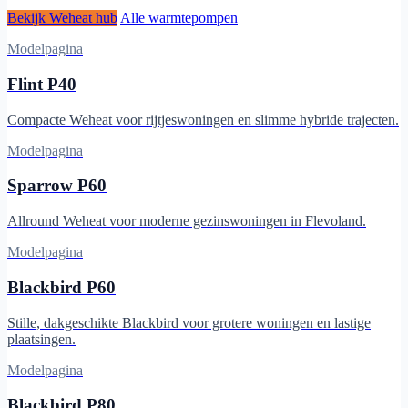
Bekijk Weheat hub
Alle warmtepompen
Modelpagina
Flint P40
Compacte Weheat voor rijtjeswoningen en slimme hybride trajecten.
Modelpagina
Sparrow P60
Allround Weheat voor moderne gezinswoningen in Flevoland.
Modelpagina
Blackbird P60
Stille, dakgeschikte Blackbird voor grotere woningen en lastige
plaatsingen.
Modelpagina
Blackbird P80