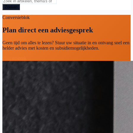
Zoeken
Conversieblok
Plan direct een adviesgesprek
Geen tijd om alles te lezen? Stuur uw situatie in en ontvang snel een
helder advies met kosten en subsidiemogelijkheden.
Plan gesprek