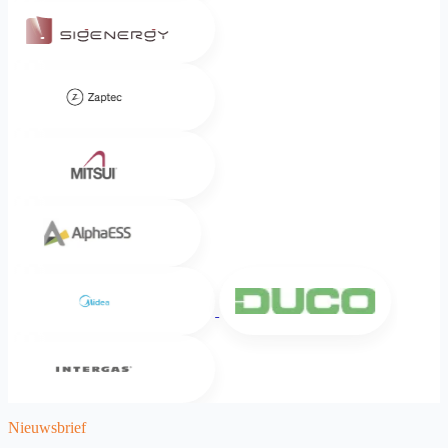
Sigenergy
Zaptec
Mitsui
Alpha ESS
Midea
DUCO
Intergas
Nieuwsbrief