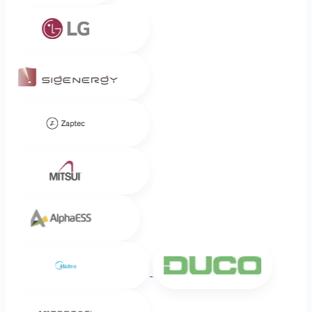
LG
Sigenergy
Zaptec
Mitsui
Alpha ESS
Midea
DUCO
Intergas