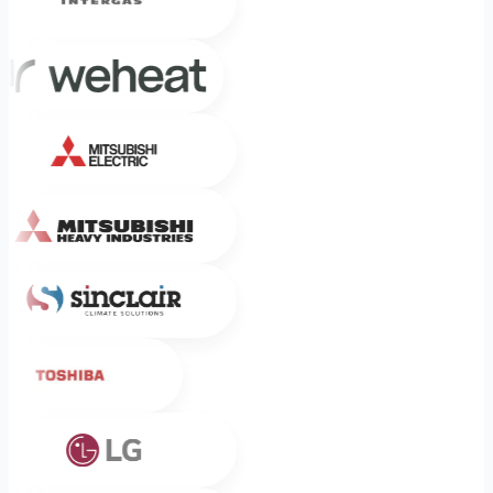
Weheat
Mitsubishi Electric
Mitsubishi Heavy Industries
Sinclair
Toshiba
LG