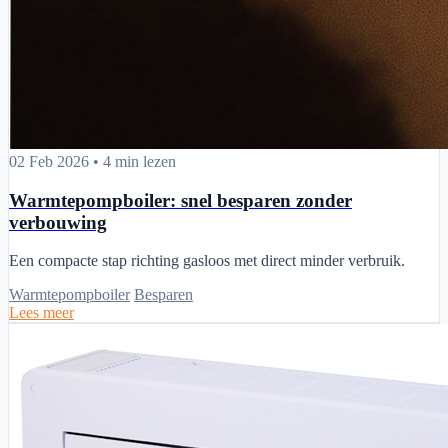
Warmtepompboiler: snel besparen zonder verbouwing
02 Feb 2026
•
4 min lezen
Warmtepompboiler: snel besparen zonder
verbouwing
Een compacte stap richting gasloos met direct minder verbruik.
Warmtepompboiler
Besparen
Lees meer