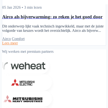
Airco als bijverwarming: zo reken je het goed door
05 Jan 2026
•
3 min lezen
Airco als bijverwarming: zo reken je het goed door
Dit onderwerp lijkt vaak technisch ingewikkeld, maar met de juiste
volgorde van keuzes wordt het overzichtelijk. Airco als bijverw...
Airco
Comfort
Lees meer
Wij werken met premium partners
Weheat
Mitsubishi Electric
Mitsubishi Heavy Industries