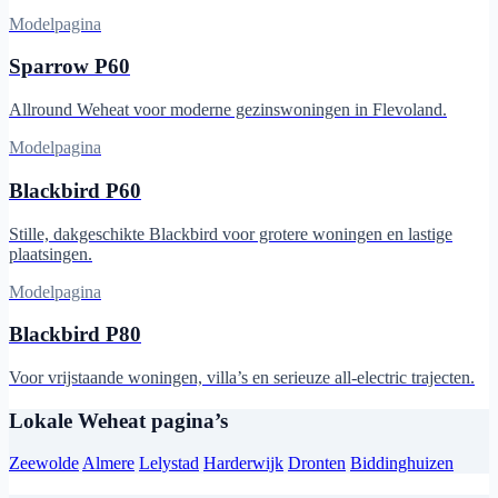
Modelpagina
Sparrow P60
Allround Weheat voor moderne gezinswoningen in Flevoland.
Modelpagina
Blackbird P60
Stille, dakgeschikte Blackbird voor grotere woningen en lastige
plaatsingen.
Modelpagina
Blackbird P80
Voor vrijstaande woningen, villa’s en serieuze all-electric trajecten.
Lokale Weheat pagina’s
Zeewolde
Almere
Lelystad
Harderwijk
Dronten
Biddinghuizen