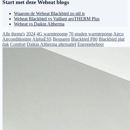
Start met deze Weheat blogs
Waarom de Weheat Blackbird zo stil is
Weheat Blackbird vs Vaillant aroTHERM Plus
Weheat vs Daikin Altherma
Alle thema's
2024
4G warmtepomp
70 graden warmtepomp
Airco
Airconditioning
AlphaESS
Besparen
Blackbird P80
Blackbird plat
dak
Comfort
Daikin Altherma alternatief
Energiebeheer