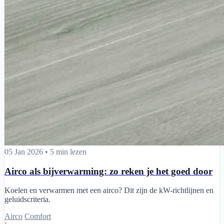
Airco als bijverwarming: zo reken je het goed door
05 Jan 2026
•
5 min lezen
Airco als bijverwarming: zo reken je het goed door
Koelen en verwarmen met een airco? Dit zijn de kW-richtlijnen en
geluidscriteria.
Airco
Comfort