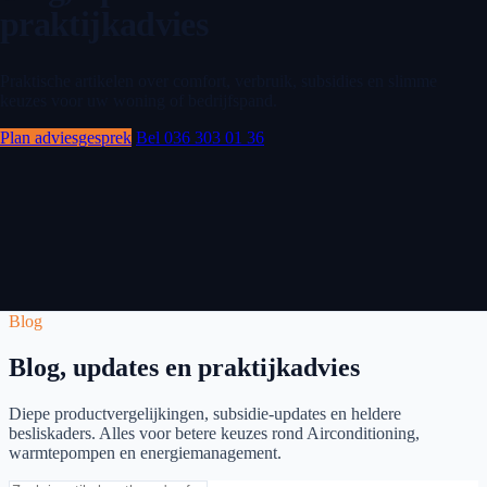
praktijkadvies
Praktische artikelen over comfort, verbruik, subsidies en slimme
keuzes voor uw woning of bedrijfspand.
Plan adviesgesprek
Bel 036 303 01 36
Blog
Blog, updates en praktijkadvies
Diepe productvergelijkingen, subsidie-updates en heldere
besliskaders. Alles voor betere keuzes rond Airconditioning,
warmtepompen en energiemanagement.