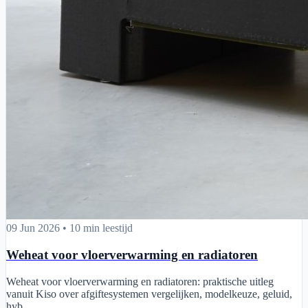
Weheat voor vloerverwarming en radiatoren
09 Jun 2026
•
10 min leestijd
Weheat voor vloerverwarming en radiatoren
Weheat voor vloerverwarming en radiatoren: praktische uitleg
vanuit Kiso over afgiftesystemen vergelijken, modelkeuze, geluid,
hyb...