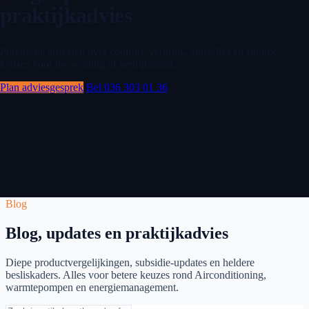
praktijkadvies
Praktische artikelen over comfort, verbruik, subsidies en slimme
keuzes voor uw woning of bedrijfspand.
Plan adviesgesprek
Bel 036 303 01 36
Blog
Blog, updates en praktijkadvies
Diepe productvergelijkingen, subsidie-updates en heldere
besliskaders. Alles voor betere keuzes rond Airconditioning,
warmtepompen en energiemanagement.