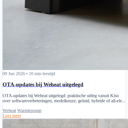
OTA-updates bij Weheat uitgelegd
09 Jun 2026
•
10 min leestijd
OTA-updates bij Weheat uitgelegd
OTA-updates bij Weheat uitgelegd: praktische uitleg vanuit Kiso
over softwareverbeteringen, modelkeuze, geluid, hybride of all-ele...
Weheat
Warmtepomp
Lees meer