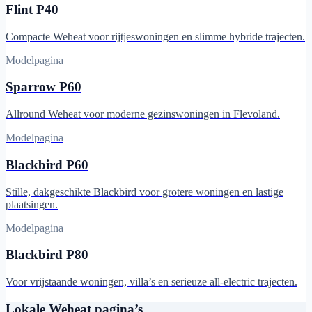
Flint P40
Compacte Weheat voor rijtjeswoningen en slimme hybride trajecten.
Modelpagina
Sparrow P60
Allround Weheat voor moderne gezinswoningen in Flevoland.
Modelpagina
Blackbird P60
Stille, dakgeschikte Blackbird voor grotere woningen en lastige
plaatsingen.
Modelpagina
Blackbird P80
Voor vrijstaande woningen, villa’s en serieuze all-electric trajecten.
Lokale Weheat pagina’s