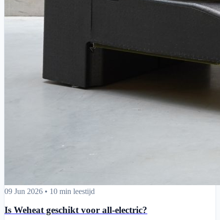
Is Weheat geschikt voor all-electric?
09 Jun 2026
•
10 min leestijd
Is Weheat geschikt voor all-electric?