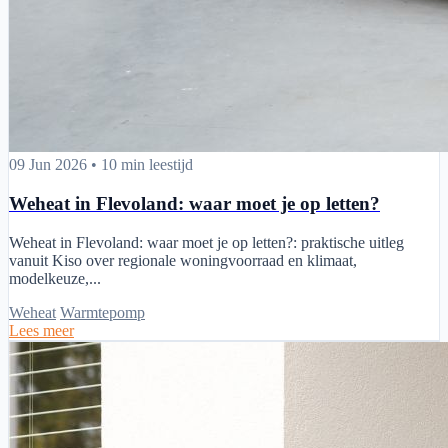
Weheat in Flevoland: waar moet je op letten?
09 Jun 2026
•
10 min leestijd
Weheat in Flevoland: waar moet je op letten?
Weheat in Flevoland: waar moet je op letten?: praktische uitleg
vanuit Kiso over regionale woningvoorraad en klimaat,
modelkeuze,...
Weheat
Warmtepomp
Lees meer