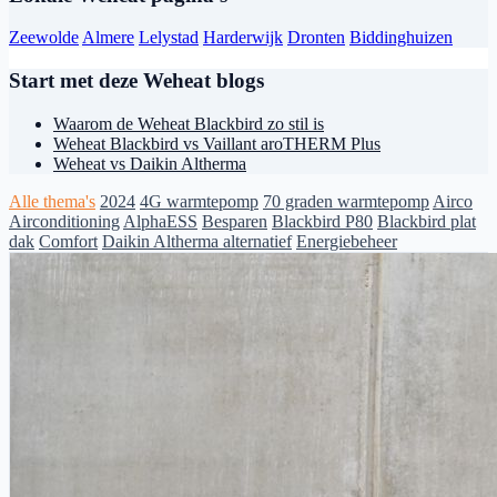
Zeewolde
Almere
Lelystad
Harderwijk
Dronten
Biddinghuizen
Start met deze Weheat blogs
Waarom de Weheat Blackbird zo stil is
Weheat Blackbird vs Vaillant aroTHERM Plus
Weheat vs Daikin Altherma
Alle thema's
2024
4G warmtepomp
70 graden warmtepomp
Airco
Airconditioning
AlphaESS
Besparen
Blackbird P80
Blackbird plat
dak
Comfort
Daikin Altherma alternatief
Energiebeheer