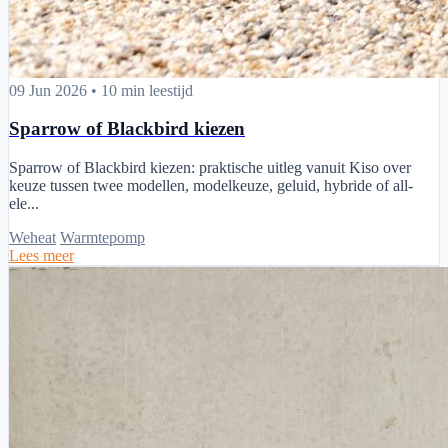
Sparrow of Blackbird kiezen
09 Jun 2026
•
10 min leestijd
Sparrow of Blackbird kiezen
Sparrow of Blackbird kiezen: praktische uitleg vanuit Kiso over
keuze tussen twee modellen, modelkeuze, geluid, hybride of all-
ele...
Weheat
Warmtepomp
Lees meer