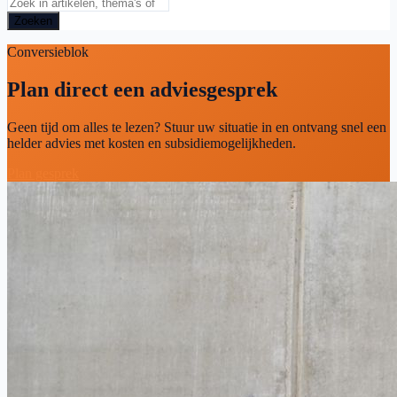
Zoeken
Conversieblok
Plan direct een adviesgesprek
Geen tijd om alles te lezen? Stuur uw situatie in en ontvang snel een
helder advies met kosten en subsidiemogelijkheden.
Plan gesprek