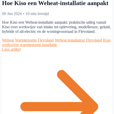
Hoe Kiso een Weheat-installatie aanpakt
09 Jun 2026
•
10 min leestijd
Hoe Kiso een Weheat-installatie aanpakt: praktische uitleg vanuit
Kiso over werkwijze van intake tot oplevering, modelkeuze, geluid,
hybride of all-electric en de woningvoorraad in Flevoland.
Weheat
Warmtepomp
Flevoland
Weheat installateur Flevoland
Kiso
werkwijze
warmtepomp installatie
Lees artikel