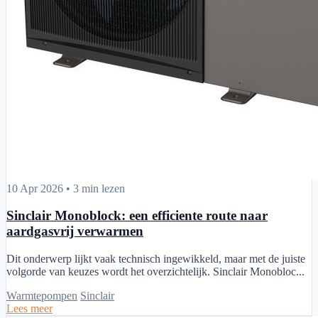
Sinclair Monoblock: een efficiente route naar aardgasvrij verwarmen
10 Apr 2026
•
3 min lezen
Sinclair Monoblock: een efficiente route naar
aardgasvrij verwarmen
Dit onderwerp lijkt vaak technisch ingewikkeld, maar met de juiste
volgorde van keuzes wordt het overzichtelijk. Sinclair Monobloc...
Warmtepompen
Sinclair
Lees meer