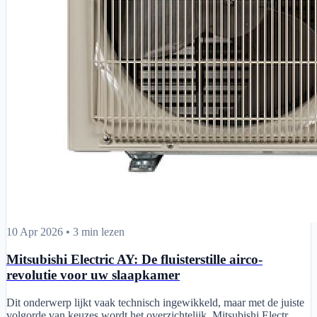
Mitsubishi Electric AY: De fluisterstille airco-revolutie voor uw slaa
10 Apr 2026
•
3 min lezen
Mitsubishi Electric AY: De fluisterstille airco-
revolutie voor uw slaapkamer
Dit onderwerp lijkt vaak technisch ingewikkeld, maar met de juiste
volgorde van keuzes wordt het overzichtelijk. Mitsubishi Electr...