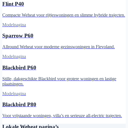
Flint P40
Compacte Weheat voor rijtjeswoningen en slimme hybride trajecten.
Modelpagina
Sparrow P60
Allround Weheat voor moderne gezinswoningen in Flevoland.
Modelpagina
Blackbird P60
Stille, dakgeschikte Blackbird voor grotere woningen en lastige
plaatsingen.
Modelpagina
Blackbird P80
Voor vrijstaande woningen, villa’s en serieuze all-electric trajecten.
Lokale Weheat pagina’s