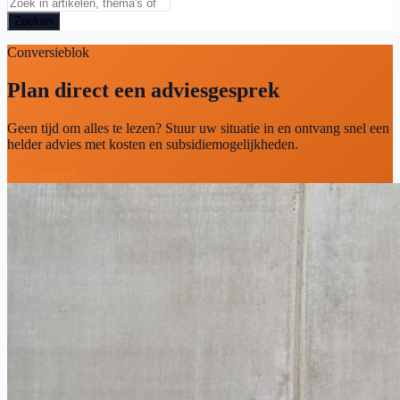
Zoeken
Conversieblok
Plan direct een adviesgesprek
Geen tijd om alles te lezen? Stuur uw situatie in en ontvang snel een
helder advies met kosten en subsidiemogelijkheden.
Plan gesprek