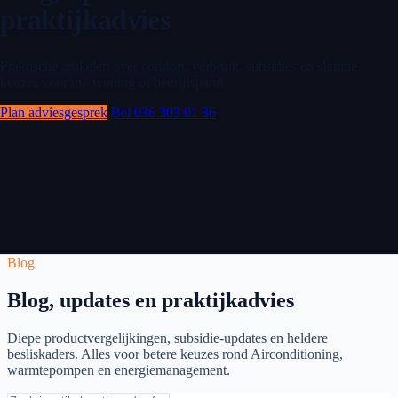
praktijkadvies
Praktische artikelen over comfort, verbruik, subsidies en slimme
keuzes voor uw woning of bedrijfspand.
Plan adviesgesprek
Bel 036 303 01 36
Blog
Blog, updates en praktijkadvies
Diepe productvergelijkingen, subsidie-updates en heldere
besliskaders. Alles voor betere keuzes rond Airconditioning,
warmtepompen en energiemanagement.