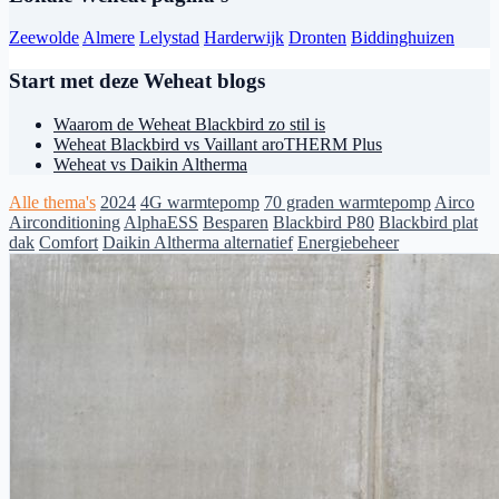
Zeewolde
Almere
Lelystad
Harderwijk
Dronten
Biddinghuizen
Start met deze Weheat blogs
Waarom de Weheat Blackbird zo stil is
Weheat Blackbird vs Vaillant aroTHERM Plus
Weheat vs Daikin Altherma
Alle thema's
2024
4G warmtepomp
70 graden warmtepomp
Airco
Airconditioning
AlphaESS
Besparen
Blackbird P80
Blackbird plat
dak
Comfort
Daikin Altherma alternatief
Energiebeheer