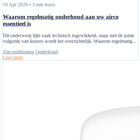
Waarom regelmatig onderhoud aan uw airco essentieel is
10 Apr 2026
•
3 min lezen
Waarom regelmatig onderhoud aan uw airco
essentieel is
Dit onderwerp lijkt vaak technisch ingewikkeld, maar met de juiste
volgorde van keuzes wordt het overzichtelijk. Waarom regelmatig...
Airconditioning
Onderhoud
Lees meer