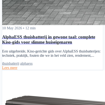
AlphaESS thuisbatterij in gewone taal: complete Kiso-gids voor slim
10 May 2026
•
12 min
AlphaESS thuisbatterij in gewone taal: complete
Kiso-gids voor slimme huiseigenaren
Een uitgebreide, Kiso-gerichte gids over AlphaESS thuisbatterijen:
techniek, praktijk, fouten die we in het veld zien, rendement,...
thuisbatterij
alphaess
Lees meer