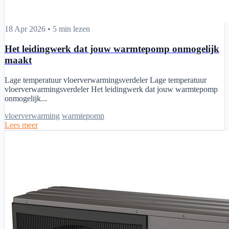
Het leidingwerk dat jouw warmtepomp onmogelijk maakt
18 Apr 2026
•
5 min lezen
Het leidingwerk dat jouw warmtepomp onmogelijk
maakt
Lage temperatuur vloerverwarmingsverdeler Lage temperatuur
vloerverwarmingsverdeler Het leidingwerk dat jouw warmtepomp
onmogelijk...
vloerverwarming
warmtepomp
Lees meer