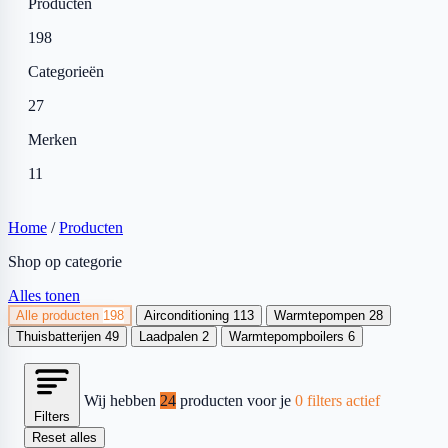
Producten
198
Categorieën
27
Merken
11
Home
/
Producten
Shop op categorie
Alles tonen
Alle producten
198
Airconditioning
113
Warmtepompen
28
Thuisbatterijen
49
Laadpalen
2
Warmtepompboilers
6
Wij hebben
24
producten voor je
0 filters actief
Filters
Reset alles