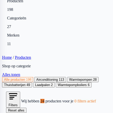
Producten
198
Categorieën
27
Merken
11
Home
/
Producten
Shop op categorie
Alles tonen
Alle producten
198
Airconditioning
113
Warmtepompen
28
Thuisbatterijen
49
Laadpalen
2
Warmtepompboilers
6
Wij hebben
24
producten voor je
0 filters actief
Filters
Reset alles